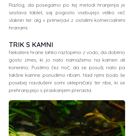
Razlog, da posegamo po tej metodi hranjenja je
sestava tablet, saj pogosto vsebujejo veliko več
vlaknin ter alg v primerjavi z ostalimi komercialnimi
hranami.
TRIK S KAMNI
Nekatere hrane lahko raztopimo z vodo, da dobimo
gosto zmes, ki jo nato namažemo na kamen ali
korenino. Pustimo čez noč, da se posuši, nato pa
takšne kamne ponudimo ribam. Nad njimi bodo še
posebej navdušeni somi oklepničarji ter ribe, ki se
prehranjujejo s praskanjem prerasta.