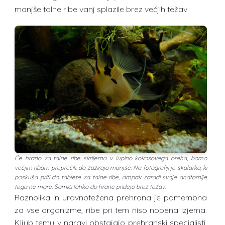
manjše talne ribe vanj splazile brez večjih težav.
Če hrano za talne ribe skrijemo v lupino kokosovega oreha, bomo
večjim ribam preprečili, da zažirajo manjše. Na fotografiji je skalarka, ki
poskuša priti do tablete za talne ribe, ampak zaradi svoje anatomije
tega ne more. Somiči lahko do hrane pridejo brez težav.
Raznolika in uravnotežena prehrana je pomembna
za vse organizme, ribe pri tem niso nobena izjema.
Kljub temu v naravi obstajajo prehranski specialisti,