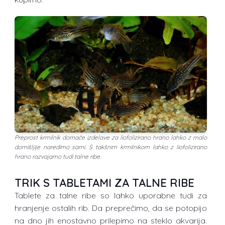
Preprost krmilnik domače izdelave za liofolizirano hrano lahko z malo
domišljije naredimo sami. S takšnim krmilnikom lahko z liofolizirano
hrano razvajamo tudi talne ribe.
TRIK S TABLETAMI ZA TALNE RIBE
Tablete za talne ribe so lahko uporabne tudi za
hranjenje ostalih rib. Da preprečimo, da se potopijo
na dno jih enostavno prilepimo na steklo akvarija.