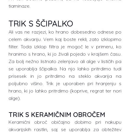
tiaminaze.
TRIK S ŠČIPALKO
Ali vas ne razjezi, ko hrano dobesedno odnese po
celem akvariju. Vem kaj boste rekli, zato izklopimo
filter. Toda izklop filtra je mogoč le v primeru, ko
hranimo s hrano, ki jo živali pojedo v krajšem času.
Za bolj nežno listnato zelenjavo ali alge v lističih pa
se uporablja ščipalka. Na njo lahko pritrdimo tudi
prisesek in jo pritrdimo na steklo akvarija na
poljubno višino. Trik je uporaben pri hranjenju s
hrano, ki jo lahko pritrdimo (koprive, regrat ter nori
alge).
TRIK S KERAMIČNIM OBROČEM
Keramični obroč običajno dobimo pri nakupu
akvarijskih rastlin, saj se uporablja za obtežitev