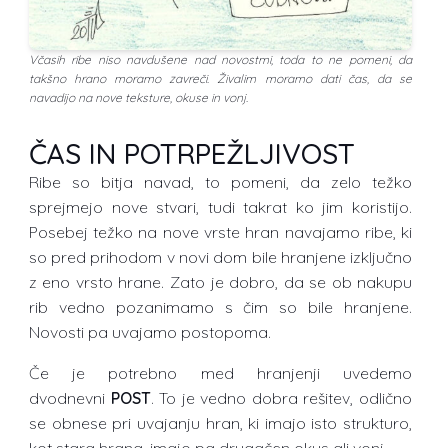
Včasih ribe niso navdušene nad novostmi, toda to ne pomeni, da
takšno hrano moramo zavreči. Živalim moramo dati čas, da se
navadijo na nove teksture, okuse in vonj.
ČAS IN POTRPEŽLJIVOST
Ribe so bitja navad, to pomeni, da zelo težko
sprejmejo nove stvari, tudi takrat ko jim koristijo.
Posebej težko na nove vrste hran navajamo ribe, ki
so pred prihodom v novi dom bile hranjene izključno
z eno vrsto hrane. Zato je dobro, da se ob nakupu
rib vedno pozanimamo s čim so bile hranjene.
Novosti pa uvajamo postopoma.
Če je potrebno med hranjenji uvedemo
dvodnevni
POST
. To je vedno dobra rešitev, odlično
se obnese pri uvajanju hran, ki imajo isto strukturo,
kot stara hrana, imajo pa drugačen okus ali vonj.