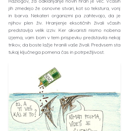
Razlogov, za odklanjanje novih hran je več. Včasih
jih zmedejo že osnovne stvari, kot so tekstura, vonj
in barva. Nekateri organizmi pa zahtevajo, da je
njihov plen živ. Hranjenje eksotičnih živali včasih
predstavlja velik izziv. Ker akvaristi nismo nobena
izjema, vam bom v tem prispevku predstavila nekaj
trikov, da boste lažje hranili vaše živali. Predvsem sta
tukaj ključnega pomena čas in potrpežljivost.