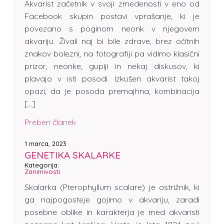
Akvarist začetnik v svoji zmedenosti v eno od
Facebook skupin postavi vprašanje, ki je
povezano s poginom neonk v njegovem
akvariju. Živali naj bi bile zdrave, brez očitnih
znakov bolezni, na fotografiji pa vidimo klasični
prizor, neonke, gupiji in nekaj diskusov, ki
plavajo v isti posodi. Izkušen akvarist takoj
opazi, da je posoda premajhna, kombinacija
[…]
Preberi članek
1 marca, 2023
GENETIKA SKALARKE
Kategorija:
Zanimivosti
Skalarka (Pterophyllum scalare) je ostrižnik, ki
ga najpogosteje gojimo v akvariju, zaradi
posebne oblike in karakterja je med akvaristi