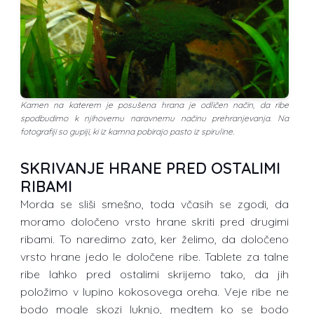
Kamen na katerem je posušena hrana je odličen način, da ribe
spodbudimo k njihovemu naravnemu načinu prehranjevanja. Na
fotografiji so gupiji, ki iz kamna pobirajo pasto iz spiruline.
SKRIVANJE HRANE PRED OSTALIMI
RIBAMI
Morda se sliši smešno, toda včasih se zgodi, da
moramo določeno vrsto hrane skriti pred drugimi
ribami. To naredimo zato, ker želimo, da določeno
vrsto hrane jedo le določene ribe. Tablete za talne
ribe lahko pred ostalimi skrijemo tako, da jih
položimo v lupino kokosovega oreha. Veje ribe ne
bodo mogle skozi luknjo, medtem ko se bodo