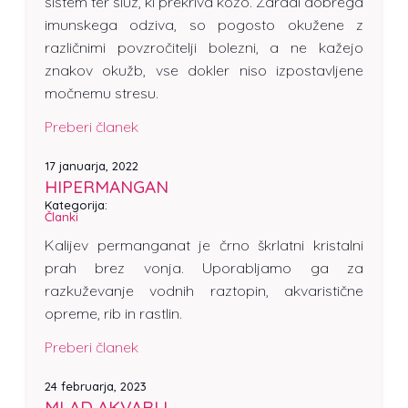
sistem ter sluz, ki prekriva kožo. Zaradi dobrega
imunskega odziva, so pogosto okužene z
različnimi povzročitelji bolezni, a ne kažejo
znakov okužb, vse dokler niso izpostavljene
močnemu stresu.
Preberi članek
17 januarja, 2022
HIPERMANGAN
Kategorija:
Članki
Kalijev permanganat je črno škrlatni kristalni
prah brez vonja. Uporabljamo ga za
razkuževanje vodnih raztopin, akvaristične
opreme, rib in rastlin.
Preberi članek
24 februarja, 2023
MLAD AKVARIJ