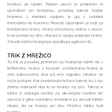
lončkov ali rastlin. Takšen obroč je praktičen in
uporaben pri hranjenju, posebej takrat, kadar
hranimo z mehkim sadjem, ki ga z ostalimi
metodami ne moremo fiksirati. Uporaben je tudi za
liofolizirano hrano. Hrano enostavno damo v obroč,
ki se potopi na dno, ribe pa iz njega pobirajo hrano.
Zaradi načina hranjenja spodbuja agilnost rib.
TRIK Z MREŽICO
Ta trik je posebej primeren za hranjenje talnih rib z
liofilizirano hrano v kockah. Liofolizirana hrana je
zelo kakovostna, ima pa eno napako, nikakor se
noče potopiti. Kar predstavlja težavo takrat, ko z njo
želimo nahraniti ribe ki se hranijo na dnu. Takrat si
lahko iz starega lončka za akvarijske rastline ter
obroča iz gline naredimo krmilnik ki bo dovolil talnim
ribam, da se hranijo pri dnu. Mrežico lahko tudi
kupimo.