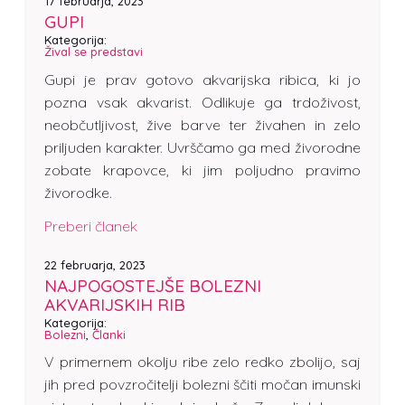
17 februarja, 2023
GUPI
Kategorija:
Žival se predstavi
Gupi je prav gotovo akvarijska ribica, ki jo
pozna vsak akvarist. Odlikuje ga trdoživost,
neobčutljivost, žive barve ter živahen in zelo
priljuden karakter. Uvrščamo ga med živorodne
zobate krapovce, ki jim poljudno pravimo
živorodke.
Preberi članek
22 februarja, 2023
NAJPOGOSTEJŠE BOLEZNI
AKVARIJSKIH RIB
Kategorija:
Bolezni
,
Članki
V primernem okolju ribe zelo redko zbolijo, saj
jih pred povzročitelji bolezni ščiti močan imunski