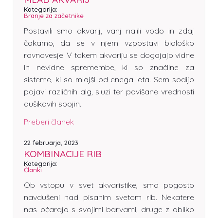
Kategorija:
Branje za začetnike
Postavili smo akvarij, vanj nalili vodo in zdaj
čakamo, da se v njem vzpostavi biološko
ravnovesje. V takem akvariju se dogajajo vidne
in nevidne spremembe, ki so značilne za
sisteme, ki so mlajši od enega leta. Sem sodijo
pojavi različnih alg, sluzi ter povišane vrednosti
dušikovih spojin.
Preberi članek
22 februarja, 2023
KOMBINACIJE RIB
Kategorija:
Članki
Ob vstopu v svet akvaristike, smo pogosto
navdušeni nad pisanim svetom rib. Nekatere
nas očarajo s svojimi barvami, druge z obliko