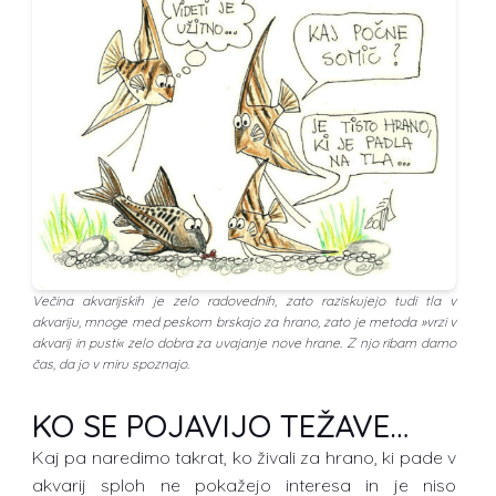
Večina akvarijskih je zelo radovednih, zato raziskujejo tudi tla v
akvariju, mnoge med peskom brskajo za hrano, zato je metoda »vrzi v
akvarij in pusti« zelo dobra za uvajanje nove hrane. Z njo ribam damo
čas, da jo v miru spoznajo.
KO SE POJAVIJO TEŽAVE…
Kaj pa naredimo takrat, ko živali za hrano, ki pade v
akvarij sploh ne pokažejo interesa in je niso