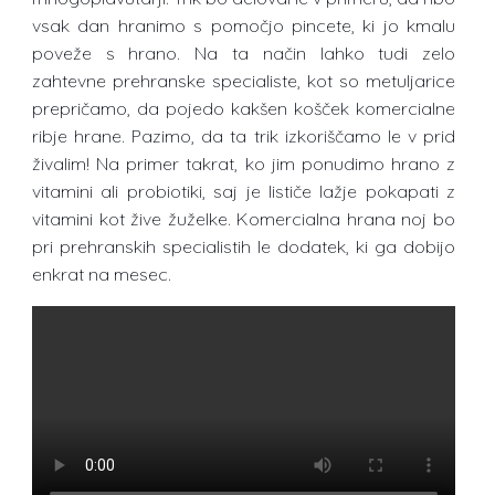
vsak dan hranimo s pomočjo pincete, ki jo kmalu
poveže s hrano. Na ta način lahko tudi zelo
zahtevne prehranske specialiste, kot so metuljarice
prepričamo, da pojedo kakšen košček komercialne
ribje hrane. Pazimo, da ta trik izkoriščamo le v prid
živalim! Na primer takrat, ko jim ponudimo hrano z
vitamini ali probiotiki, saj je lističe lažje pokapati z
vitamini kot žive žuželke. Komercialna hrana noj bo
pri prehranskih specialistih le dodatek, ki ga dobijo
enkrat na mesec.