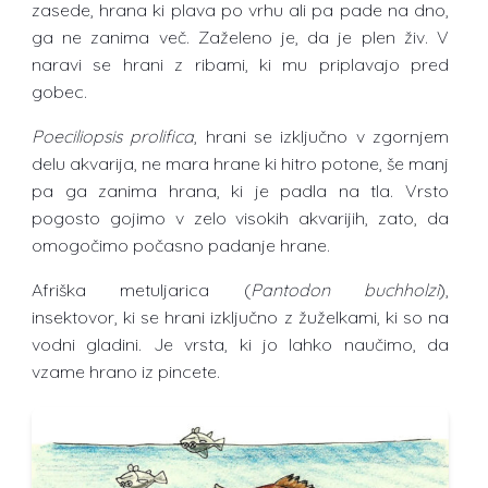
zasede, hrana ki plava po vrhu ali pa pade na dno,
ga ne zanima več. Zaželeno je, da je plen živ. V
naravi se hrani z ribami, ki mu priplavajo pred
gobec.
Poeciliopsis prolifica
, hrani se izključno v zgornjem
delu akvarija, ne mara hrane ki hitro potone, še manj
pa ga zanima hrana, ki je padla na tla. Vrsto
pogosto gojimo v zelo visokih akvarijih, zato, da
omogočimo počasno padanje hrane.
Afriška metuljarica (
Pantodon buchholzi
),
insektovor, ki se hrani izključno z žuželkami, ki so na
vodni gladini. Je vrsta, ki jo lahko naučimo, da
vzame hrano iz pincete.