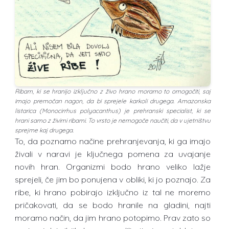
Ribam, ki se hranijo izključno z živo hrano moramo to omogočiti, saj
imajo premočan nagon, da bi sprejele karkoli drugega. Amazonska
listarica (Monocirrhus polyacanthus) je prehranski specialist, ki se
hrani samo z živimi ribami. To vrsto je nemogoče naučiti, da v ujetništvu
sprejme kaj drugega.
To, da poznamo načine prehranjevanja, ki ga imajo
živali v naravi je ključnega pomena za uvajanje
novih hran. Organizmi bodo hrano veliko lažje
sprejeli, če jim bo ponujena v obliki, ki jo poznajo. Za
ribe, ki hrano pobirajo izključno iz tal ne moremo
pričakovati, da se bodo hranile na gladini, najti
moramo način, da jim hrano potopimo. Prav zato so