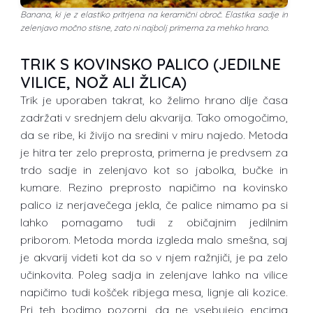
Banana, ki je z elastiko pritrjena na keramični obroč. Elastika sadje in
zelenjavo močno stisne, zato ni najbolj primerna za mehko hrano.
TRIK S KOVINSKO PALICO (JEDILNE
VILICE, NOŽ ALI ŽLICA)
Trik je uporaben takrat, ko želimo hrano dlje časa
zadržati v srednjem delu akvarija. Tako omogočimo,
da se ribe, ki živijo na sredini v miru najedo. Metoda
je hitra ter zelo preprosta, primerna je predvsem za
trdo sadje in zelenjavo kot so jabolka, bučke in
kumare. Rezino preprosto napičimo na kovinsko
palico iz nerjavečega jekla, če palice nimamo pa si
lahko pomagamo tudi z običajnim jedilnim
priborom. Metoda morda izgleda malo smešna, saj
je akvarij videti kot da so v njem ražnjiči, je pa zelo
učinkovita. Poleg sadja in zelenjave lahko na vilice
napičimo tudi košček ribjega mesa, lignje ali kozice.
Pri teh bodimo pozorni, da ne vsebujejo encima