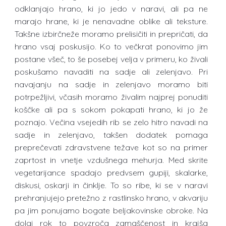
odklanjajo hrano, ki jo jedo v naravi, ali pa ne
marajo hrane, ki je nenavadne oblike ali teksture.
Takšne izbirčneže moramo prelisičiti in prepričati, da
hrano vsaj poskusijo. Ko to večkrat ponovimo jim
postane všeč, to še posebej velja v primeru, ko živali
poskušamo navaditi na sadje ali zelenjavo. Pri
navajanju na sadje in zelenjavo moramo biti
potrpežljivi, včasih moramo živalim najprej ponuditi
koščke ali pa s sokom pokapati hrano, ki jo že
poznajo. Večina vsejedih rib se zelo hitro navadi na
sadje in zelenjavo, takšen dodatek pomaga
preprečevati zdravstvene težave kot so na primer
zaprtost in vnetje vzdušnega mehurja. Med skrite
vegetarijance spadajo predvsem gupiji, skalarke,
diskusi, oskarji in činklje. To so ribe, ki se v naravi
prehranjujejo pretežno z rastlinsko hrano, v akvariju
pa jim ponujamo bogate beljakovinske obroke. Na
dolgi rok to povzroča zamaščenost in krajša