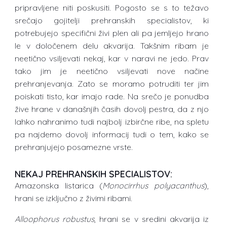
pripravljene niti poskusiti. Pogosto se s to težavo
srečajo gojitelji prehranskih specialistov, ki
potrebujejo specifični živi plen ali pa jemljejo hrano
le v določenem delu akvarija. Takšnim ribam je
neetično vsiljevati nekaj, kar v naravi ne jedo. Prav
tako jim je neetično vsiljevati nove načine
prehranjevanja. Zato se moramo potruditi ter jim
poiskati tisto, kar imajo rade. Na srečo je ponudba
žive hrane v današnjih časih dovolj pestra, da z njo
lahko nahranimo tudi najbolj izbirčne ribe, na spletu
pa najdemo dovolj informacij tudi o tem, kako se
prehranjujejo posamezne vrste.
NEKAJ PREHRANSKIH SPECIALISTOV:
Amazonska listarica (
Monocirrhus polyacanthus
),
hrani se izključno z živimi ribami.
Alloophorus robustus
, hrani se v sredini akvarija iz