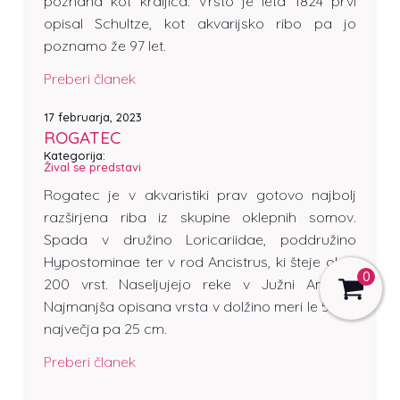
poznana kot kraljica. Vrsto je leta 1824 prvi
opisal Schultze, kot akvarijsko ribo pa jo
poznamo že 97 let.
Preberi članek
17 februarja, 2023
ROGATEC
Kategorija:
Žival se predstavi
Rogatec je v akvaristiki prav gotovo najbolj
razširjena riba iz skupine oklepnih somov.
Spada v družino Loricariidae, poddružino
Hypostominae ter v rod Ancistrus, ki šteje okoli
0
200 vrst. Naseljujejo reke v Južni Ameriki.
Najmanjša opisana vrsta v dolžino meri le 5 cm,
največja pa 25 cm.
Preberi članek