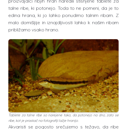
proizvajalci ribjih hran naredili stisnjene tablete za
talne ribe, ki potonejo. Toda to ne pomeni, da je to
edina hrana, ki jo lahko ponudimo talnim ribam. Z
malo domišljije in iznajdljivosti lahko k našim ribam
približamo vsako hrano.
Tablete za talne ribe so narejene tako, da potonejo na dno, zato se
ribe, kot je praskač na fotografiji lažje hranijo.
Akvaristi se pogosto srečujemo s težavo, da ribe