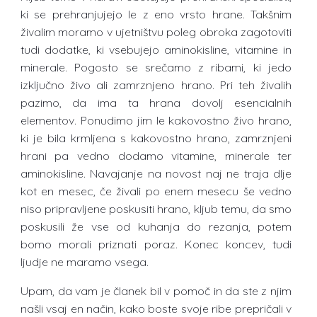
ki se prehranjujejo le z eno vrsto hrane. Takšnim
živalim moramo v ujetništvu poleg obroka zagotoviti
tudi dodatke, ki vsebujejo aminokisline, vitamine in
minerale. Pogosto se srečamo z ribami, ki jedo
izključno živo ali zamrznjeno hrano. Pri teh živalih
pazimo, da ima ta hrana dovolj esencialnih
elementov. Ponudimo jim le kakovostno živo hrano,
ki je bila krmljena s kakovostno hrano, zamrznjeni
hrani pa vedno dodamo vitamine, minerale ter
aminokisline. Navajanje na novost naj ne traja dlje
kot en mesec, če živali po enem mesecu še vedno
niso pripravljene poskusiti hrano, kljub temu, da smo
poskusili že vse od kuhanja do rezanja, potem
bomo morali priznati poraz. Konec koncev, tudi
ljudje ne maramo vsega.
Upam, da vam je članek bil v pomoč in da ste z njim
našli vsaj en način, kako boste svoje ribe prepričali v