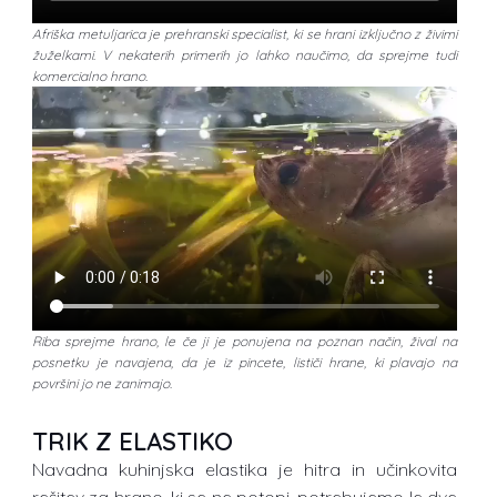
Afriška metuljarica je prehranski specialist, ki se hrani izključno z živimi
žuželkami. V nekaterih primerih jo lahko naučimo, da sprejme tudi
komercialno hrano.
Riba sprejme hrano, le če ji je ponujena na poznan način, žival na
posnetku je navajena, da je iz pincete, lističi hrane, ki plavajo na
površini jo ne zanimajo.
TRIK Z ELASTIKO
Navadna kuhinjska elastika je hitra in učinkovita
rešitev za hrano, ki se ne potopi, potrebujemo le dve