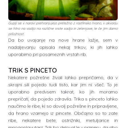
Gupiji se v naravi prehranjujejo pretežno z rastlinsko hrano, v akvariju
se hitro na vadijo na različne vrste sadja in zelenjave, le če jim damo
priložnost.
Da bo uvajanje na nove hrane lažje, sem v
nadaljevanju opisala nekaj trikov, ki jih lahko
uporabimo pri posameznih vrstah rib.
TRIK S PINCETO
Nekatere požrešne živali lahko prepričamo, da v
skrajni sili pojedo tudi tisto, kar jim ni všeč. To je
uporabno predvsem takrat, ko jih moramo
prepričati, da pojedo zdravila. Trika s pinceto lahko
naučimo le ribe, ki so dovolj požrešne in pripravljene,
da hrano vzamejo iz pincete. Običajno so to zate
ribe, nekatere bete, ostrižniki, metuljarice in
mnogoplavutarji. Trik bo deloval le v primeru, da ribo