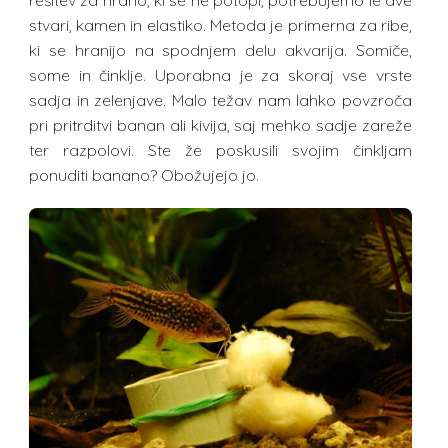
stvari, kamen in elastiko. Metoda je primerna za ribe,
ki se hranijo na spodnjem delu akvarija. Somiče,
some in činklje. Uporabna je za skoraj vse vrste
sadja in zelenjave. Malo težav nam lahko povzroča
pri pritrditvi banan ali kivija, saj mehko sadje zareže
ter razpolovi. Ste že poskusili svojim činkljam
ponuditi banano? Obožujejo jo.