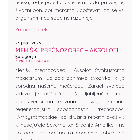
telesa, tretje pa s karakterjem. Toda pri vsej tej
živahni ponudbi, moramo upoštevati, da se vsi
organizmi med sabo ne razumejo.
Preberi članek
23 julija, 2023
MEHIŠKI PREČNOZOBEC – AKSOLOTL
Kategorija:
Žival se predstavi
Mehiški prečnozobec – Aksolotl (Ambystoma
mexicanum) Je zelo zanimiva dvoživka, ki je
sorodna našemu močeradu. Zaradi svojega
videza je priljubljen hišni ljubljenček, med
znanstveniki pa je znan po svojih izjemnih
regeneracijskih sposobnostih. Prečnozobci
(Ambystomatidae) so družina repatih dvoživk,
ki naseljujejo Severno ter Srednjo Ameriko. Ime
so dobili po prečno razporejenih zobcih na