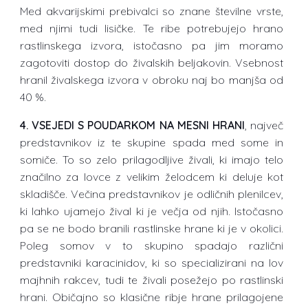
Med akvarijskimi prebivalci so znane številne vrste,
med njimi tudi lisičke. Te ribe potrebujejo hrano
rastlinskega izvora, istočasno pa jim moramo
zagotoviti dostop do živalskih beljakovin. Vsebnost
hranil živalskega izvora v obroku naj bo manjša od
40 %.
4. VSEJEDI S POUDARKOM NA MESNI HRANI
, največ
predstavnikov iz te skupine spada med some in
somiče. To so zelo prilagodljive živali, ki imajo telo
značilno za lovce z velikim želodcem ki deluje kot
skladišče. Večina predstavnikov je odličnih plenilcev,
ki lahko ujamejo žival ki je večja od njih. Istočasno
pa se ne bodo branili rastlinske hrane ki je v okolici.
Poleg somov v to skupino spadajo različni
predstavniki karacinidov, ki so specializirani na lov
majhnih rakcev, tudi te živali posežejo po rastlinski
hrani. Običajno so klasične ribje hrane prilagojene