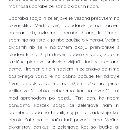
možnosti uporabe zelišč na okrasnih ribah.
Uporaba sadja in zelenjave je vezana predvsem na
akvaristiko. Vedno večji poudarek je na naravni
prehrani rib, oziroma uporaba hrane, ki čimbolj
spominja na tisto ki jo ribe zaužijejo v naravi. Večina
okrasnih rib se v naravnem okolju prehranjuje s
plodovi ki z bližnjih dreves padejo v vodo, zato je
različne plodove smiselno vključiti tudi v prehrano
doma. Hranjenje rib s sadjem in zelenjavo pa nima
pozitivnega vpliva le na dobro počutje ter zdravje
živali, ampak vpliva tudi na nižje stroške hranjenja.
Veliko zelišč lahko naberemo kar na dvorišču ali
med sprehodom po gozdu. Tisti dan, ko ribam
ponudimo košček sadja ali zelenjave nam ni
potrebno dodatno hraniti, saj jim to zadostuje kot
obrok. Zato na ta način tudi privarčujemo. Večina
akvaristov poskusi z zelenjavo kot so bučke ali