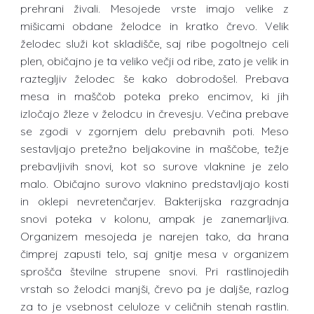
prehrani živali. Mesojede vrste imajo velike z
mišicami obdane želodce in kratko črevo. Velik
želodec služi kot skladišče, saj ribe pogoltnejo celi
plen, običajno je ta veliko večji od ribe, zato je velik in
raztegljiv želodec še kako dobrodošel. Prebava
mesa in maščob poteka preko encimov, ki jih
izločajo žleze v želodcu in črevesju. Večina prebave
se zgodi v zgornjem delu prebavnih poti. Meso
sestavljajo pretežno beljakovine in maščobe, težje
prebavljivih snovi, kot so surove vlaknine je zelo
malo. Običajno surovo vlaknino predstavljajo kosti
in oklepi nevretenčarjev. Bakterijska razgradnja
snovi poteka v kolonu, ampak je zanemarljiva.
Organizem mesojeda je narejen tako, da hrana
čimprej zapusti telo, saj gnitje mesa v organizem
sprošča številne strupene snovi. Pri rastlinojedih
vrstah so želodci manjši, črevo pa je daljše, razlog
za to je vsebnost celuloze v celičnih stenah rastlin.