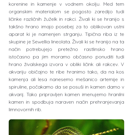
korenine in kamenje v vodnem okolju. Med tem
organskim materialom se pogosto zaredijo tudi
ličinke različnih žuželk in rakci. Živali ki se hranijo s
takšno hrano imajo posebej za to oblikovan ustni
aparat ki je namenjen strganju. Tipična riba iz te
skupine je Sewellia lineolata. Živali ki se hranijo na ta
način potrebujejo pretežno rastlinsko hrano
istočasno pa jim moramo občasno ponuditi tudi
hrano živalskega izvora v obliki ličink ali rakcev. V
akvariju običajno te ribe hranimo tako, da na kos
kamenja ali lesa nanesemo mešanico artemije in
spiruline, počakamo da se posuši in kamen damo v
akvarij. Tako pripravljen kamen imenujemo hranilni
kamen in spodbuja naraven način prehranjevanja
limnovornih rib.