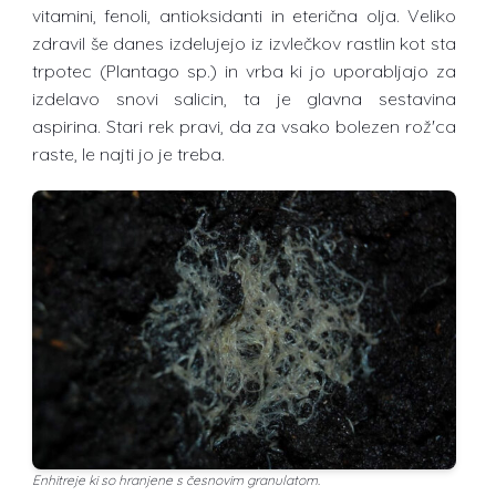
vitamini, fenoli, antioksidanti in eterična olja. Veliko
zdravil še danes izdelujejo iz izvlečkov rastlin kot sta
trpotec (Plantago sp.) in vrba ki jo uporabljajo za
izdelavo snovi salicin, ta je glavna sestavina
aspirina. Stari rek pravi, da za vsako bolezen rož'ca
raste, le najti jo je treba.
Enhitreje ki so hranjene s česnovim granulatom.