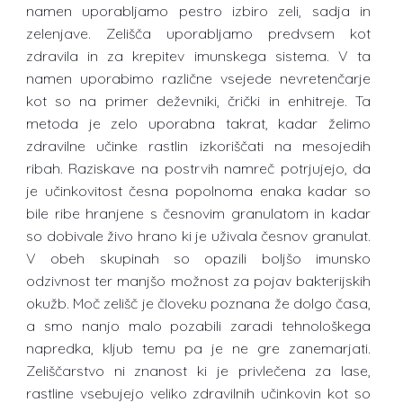
namen uporabljamo pestro izbiro zeli, sadja in
zelenjave. Zelišča uporabljamo predvsem kot
zdravila in za krepitev imunskega sistema. V ta
namen uporabimo različne vsejede nevretenčarje
kot so na primer deževniki, črički in enhitreje. Ta
metoda je zelo uporabna takrat, kadar želimo
zdravilne učinke rastlin izkoriščati na mesojedih
ribah. Raziskave na postrvih namreč potrjujejo, da
je učinkovitost česna popolnoma enaka kadar so
bile ribe hranjene s česnovim granulatom in kadar
so dobivale živo hrano ki je uživala česnov granulat.
V obeh skupinah so opazili boljšo imunsko
odzivnost ter manjšo možnost za pojav bakterijskih
okužb. Moč zelišč je človeku poznana že dolgo časa,
a smo nanjo malo pozabili zaradi tehnološkega
napredka, kljub temu pa je ne gre zanemarjati.
Zeliščarstvo ni znanost ki je privlečena za lase,
rastline vsebujejo veliko zdravilnih učinkovin kot so