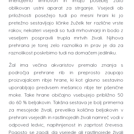
imenujemo limnovori in imajo posebej zato
oblikovan ustni aparat za strganje. Vsejedi ob
priložnosti posežejo tudi po mesni hrani ki jo
pretežno sestavljajo ličinke žuželk ter različne vrste
rakov, nekateri vsejedi so tudi mrhovinarji in bodo z
veseljem pospravili trupla mrtvih živali. Njihova
prehrana je torej zelo raznolika in prav je da za
raznolikost poskrbimo tudi na domačem jedilniku.
Žal ima večina akvaristov premalo znanja s
področja prehrane rib in preprosto zaupajo
proizvajalcem ribje hrane, ki kot glavno sestavino
uporabljajo predvsem mešanico ribje ter pšenične
moke. Take hrane običajno vsebujejo približno 50
do 60 % beljakovin. Takšna sestava je bolj primerna
za mesojede živali, prevelika količina beljakovin v
prehrani vsejedih in rastlinojedih živali namreč vodi v
odpoved ledvic, napihnjenost in zaprtost črevesa.
Pogosto se zgodi, da vsejede ali rastlinojede živali