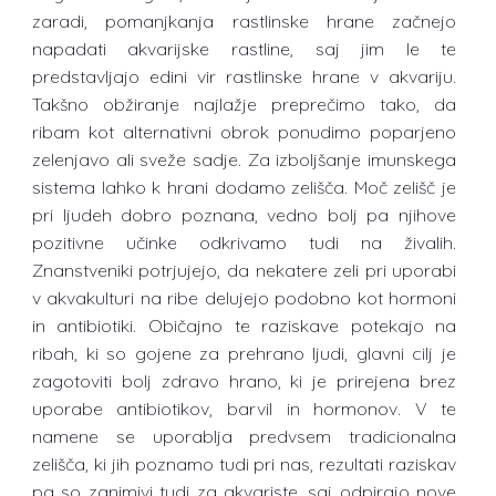
zaradi, pomanjkanja rastlinske hrane začnejo
napadati akvarijske rastline, saj jim le te
predstavljajo edini vir rastlinske hrane v akvariju.
Takšno obžiranje najlažje preprečimo tako, da
ribam kot alternativni obrok ponudimo poparjeno
zelenjavo ali sveže sadje. Za izboljšanje imunskega
sistema lahko k hrani dodamo zelišča. Moč zelišč je
pri ljudeh dobro poznana, vedno bolj pa njihove
pozitivne učinke odkrivamo tudi na živalih.
Znanstveniki potrjujejo, da nekatere zeli pri uporabi
v akvakulturi na ribe delujejo podobno kot hormoni
in antibiotiki. Običajno te raziskave potekajo na
ribah, ki so gojene za prehrano ljudi, glavni cilj je
zagotoviti bolj zdravo hrano, ki je prirejena brez
uporabe antibiotikov, barvil in hormonov. V te
namene se uporablja predvsem tradicionalna
zelišča, ki jih poznamo tudi pri nas, rezultati raziskav
pa so zanimivi tudi za akvariste, saj odpirajo nove