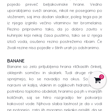
pojedo preveč beljakovinske hrane. Vedno
uporabljamo sveži ananas, nikoli ne posegamo po
vloženem, saj ima dodan sladkor, poleg tega pa je
iz njega izginilo večino vitaminov ter bromelaina.
Rezino pripravimo tako, da jo dobro zavito v
kuhinjski krpi nekaj časa pustimo, tako se iz njega
izloči voda, osušeno rezino postrežemo ribam. Če
živali rezine niso pojedle v štirih urah jo odstranimo.
BANANE
Banane so zelo priljubljena hrana rilčkastih činkelj,
oklepnih somičev in skalark. Tudi druge ribe jih
0
sprejmejo, ko se navadijo na okus. So dober
naravni vir kalija, vlaknin in ogljikovih hidratov. Ni jih
potrebno toplotno obdelati, hranimo pa jih v manjših
količinah, saj se hitro razgradijo ter pokvarijo
kakovost vode. Njihova slaba lastnost je da v vodi
ne potonejo, zato jih moramo nekako prisiliti, da se