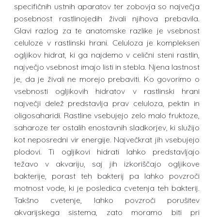
specifičnih ustnih aparatov ter zobovja so največja
posebnost rastlinojedih živali njihova prebavila.
Glavi razlog za te anatomske razlike je vsebnost
celuloze v rastlinski hrani. Celuloza je kompleksen
ogljikov hidrat, ki ga najdemo v celični steni rastlin,
največjo vsebnost imajo listi in stebla. Njena lastnost
je, da je živali ne morejo prebaviti. Ko govorimo o
vsebnosti ogljikovih hidratov v rastlinski hrani
največji delež predstavlja prav celuloza, pektin in
oligosaharidi. Rastline vsebujejo zelo malo fruktoze,
saharoze ter ostalih enostavnih sladkorjev, ki služijo
kot neposredni vir energije. Največkrat jih vsebujejo
plodovi. Ti ogljikovi hidrati lahko predstavljajo
težavo v akvariju, saj jih izkoriščajo ogljikove
bakterije, porast teh bakterij pa lahko povzroči
motnost vode, ki je posledica cvetenja teh bakterij.
Takšno cvetenje, lahko povzroči porušitev
akvarijskega sistema, zato moramo biti pri