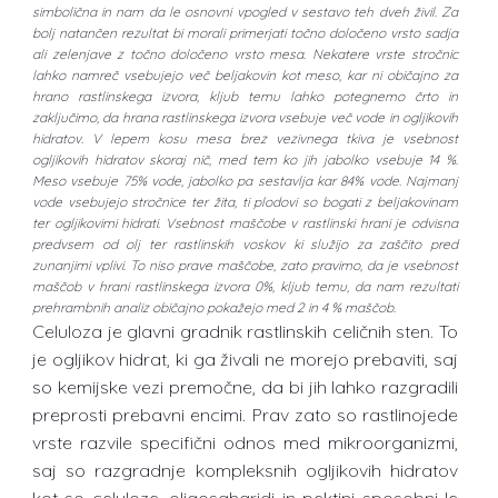
simbolična in nam da le osnovni vpogled v sestavo teh dveh živil. Za
bolj natančen rezultat bi morali primerjati točno določeno vrsto sadja
ali zelenjave z točno določeno vrsto mesa. Nekatere vrste stročnic
lahko namreč vsebujejo več beljakovin kot meso, kar ni običajno za
hrano rastlinskega izvora, kljub temu lahko potegnemo črto in
zaključimo, da hrana rastlinskega izvora vsebuje več vode in ogljikovih
hidratov. V lepem kosu mesa brez vezivnega tkiva je vsebnost
ogljikovih hidratov skoraj nič, med tem ko jih jabolko vsebuje 14 %.
Meso vsebuje 75% vode, jabolko pa sestavlja kar 84% vode. Najmanj
vode vsebujejo stročnice ter žita, ti plodovi so bogati z beljakovinam
ter ogljikovimi hidrati. Vsebnost maščobe v rastlinski hrani je odvisna
predvsem od olj ter rastlinskih voskov ki služijo za zaščito pred
zunanjimi vplivi. To niso prave maščobe, zato pravimo, da je vsebnost
maščob v hrani rastlinskega izvora 0%, kljub temu, da nam rezultati
prehrambnih analiz običajno pokažejo med 2 in 4 % maščob.
Celuloza je glavni gradnik rastlinskih celičnih sten. To
je ogljikov hidrat, ki ga živali ne morejo prebaviti, saj
so kemijske vezi premočne, da bi jih lahko razgradili
preprosti prebavni encimi. Prav zato so rastlinojede
vrste razvile specifični odnos med mikroorganizmi,
saj so razgradnje kompleksnih ogljikovih hidratov
kot so celuloze, oligosaharidi in pektini sposobni le