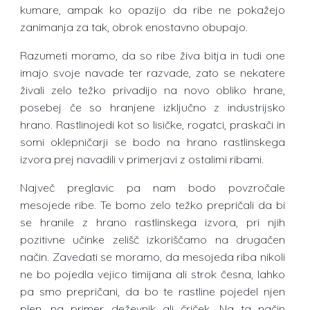
kumare, ampak ko opazijo da ribe ne pokažejo
zanimanja za tak, obrok enostavno obupajo.
Razumeti moramo, da so ribe živa bitja in tudi one
imajo svoje navade ter razvade, zato se nekatere
živali zelo težko privadijo na novo obliko hrane,
posebej če so hranjene izključno z industrijsko
hrano. Rastlinojedi kot so lisičke, rogatci, praskači in
somi oklepničarji se bodo na hrano rastlinskega
izvora prej navadili v primerjavi z ostalimi ribami.
Največ preglavic pa nam bodo povzročale
mesojede ribe. Te bomo zelo težko prepričali da bi
se hranile z hrano rastlinskega izvora, pri njih
pozitivne učinke zelišč izkoriščamo na drugačen
način. Zavedati se moramo, da mesojeda riba nikoli
ne bo pojedla vejico timijana ali strok česna, lahko
pa smo prepričani, da bo te rastline pojedel njen
plen, na primer deževnik ali čriček. Na ta način