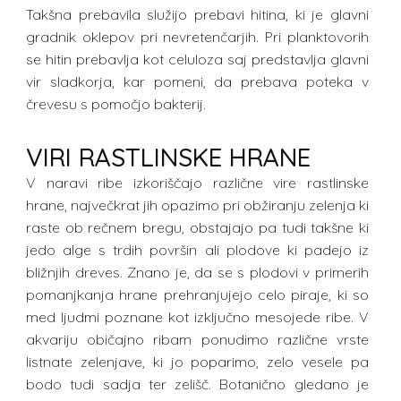
Takšna prebavila služijo prebavi hitina, ki je glavni
gradnik oklepov pri nevretenčarjih. Pri planktovorih
se hitin prebavlja kot celuloza saj predstavlja glavni
vir sladkorja, kar pomeni, da prebava poteka v
črevesu s pomočjo bakterij.
VIRI RASTLINSKE HRANE
V naravi ribe izkoriščajo različne vire rastlinske
hrane, največkrat jih opazimo pri obžiranju zelenja ki
raste ob rečnem bregu, obstajajo pa tudi takšne ki
jedo alge s trdih površin ali plodove ki padejo iz
bližnjih dreves. Znano je, da se s plodovi v primerih
pomanjkanja hrane prehranjujejo celo piraje, ki so
med ljudmi poznane kot izključno mesojede ribe. V
akvariju običajno ribam ponudimo različne vrste
listnate zelenjave, ki jo poparimo, zelo vesele pa
bodo tudi sadja ter zelišč. Botanično gledano je