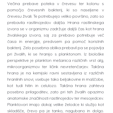
Večina prebave poteka v črevesu ter kolonu s
pomočjo črevesnih bakterij, ki so naseljene v
črevesu živali. Te potrebujejo veliko površino, zato so
prebavila rastlinojedov daljša. Hrana rastlinskega
izvora se v organizmu zadržuje daljši čas kot hrana
živalskega izvora, saj za prebavo potrebuje več
časa in energije, predvsem pa pomoč koristnih
bakterij. Zelo posebna oblika prebavil pa se pojavlja
pri živalih, ki se hranijo s planktonom. Iz biološke
perspektive je plankton mešanica različnih vrst alg,
mikroorganizmov ter ličink nevretenčarjev. Takšna
hrana je na kemijski ravni sestavljena iz različnih
hranilnih snovi, vsebuje tako beljakovine in maščobe,
kot tudi hitin in celulozo. Takšna hrana zahteva
posebno prilagoditev, zato pri teh živalih opazimo
anatomske značilnosti rastlinojedov ter mesojedcev.
Planktovori imajo dokaj velike želodce ki služijo kot
skladišče, črevo pa je tanko, nagubano in dolgo.