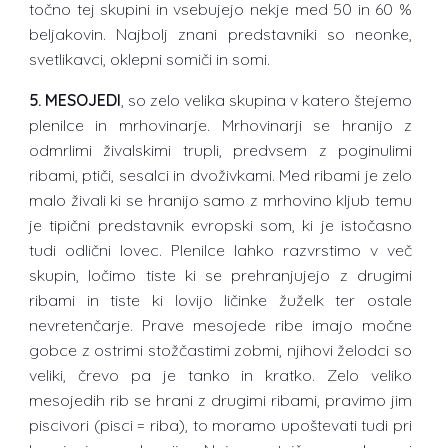
točno tej skupini in vsebujejo nekje med 50 in 60 %
beljakovin. Najbolj znani predstavniki so neonke,
svetlikavci, oklepni somiči in somi.
5. MESOJEDI
, so zelo velika skupina v katero štejemo
plenilce in mrhovinarje. Mrhovinarji se hranijo z
odmrlimi živalskimi trupli, predvsem z poginulimi
ribami, ptiči, sesalci in dvoživkami. Med ribami je zelo
malo živali ki se hranijo samo z mrhovino kljub temu
je tipični predstavnik evropski som, ki je istočasno
tudi odlični lovec. Plenilce lahko razvrstimo v več
skupin, ločimo tiste ki se prehranjujejo z drugimi
ribami in tiste ki lovijo ličinke žuželk ter ostale
nevretenčarje. Prave mesojede ribe imajo močne
gobce z ostrimi stožčastimi zobmi, njihovi želodci so
veliki, črevo pa je tanko in kratko. Zelo veliko
mesojedih rib se hrani z drugimi ribami, pravimo jim
piscivori (pisci = riba), to moramo upoštevati tudi pri