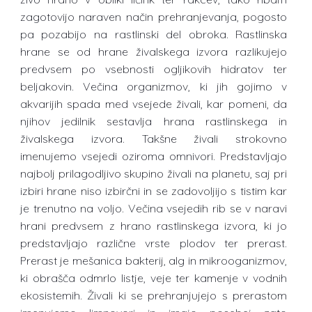
zagotovijo naraven način prehranjevanja, pogosto
pa pozabijo na rastlinski del obroka. Rastlinska
hrane se od hrane živalskega izvora razlikujejo
predvsem po vsebnosti ogljikovih hidratov ter
beljakovin. Večina organizmov, ki jih gojimo v
akvarijih spada med vsejede živali, kar pomeni, da
njihov jedilnik sestavlja hrana rastlinskega in
živalskega izvora. Takšne živali strokovno
imenujemo vsejedi oziroma omnivori. Predstavljajo
najbolj prilagodljivo skupino živali na planetu, saj pri
izbiri hrane niso izbirčni in se zadovoljijo s tistim kar
je trenutno na voljo. Večina vsejedih rib se v naravi
hrani predvsem z hrano rastlinskega izvora, ki jo
predstavljajo različne vrste plodov ter prerast.
Prerast je mešanica bakterij, alg in mikrooganizmov,
ki obrašča odmrlo listje, veje ter kamenje v vodnih
ekosistemih. Živali ki se prehranjujejo s prerastom