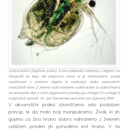
Vodna bolha (Daphnia pulex), ki ima prebavila nasičena z algami, na
fotografiji se lepo vidi preprosto črevo, ki je svetlozeleno zaradi
nasičenosti z zelenimi algami ki vsebujejo veliko esencialnih
maščobnih kislin. Z zeleno vodo hranjene vodne bolhe so dobra hrana
za akvarijske ribe, z njimi zagotovimo potrebo po omega 3 in omega 6
maščobnih kislinah. Vir: Jan Parmentier and Wim van Egmond 1999
V akvaristični praksi izkoriščamo zelo podoben
princip, le da malo bolj manipuliramo. Živali, ki jih
gojimo za živo hrano dobro nahranimo z želenim
zeliščem preden jih ponudimo kot hrano. V ta