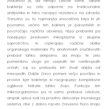
značilnost je, da nimajo celične stene. Takšne
bakterije so zelo odporne na tradicionalne
antibiotike in hitro razvijejo rezistenco na zdravila.
Trenutno so to najmanjša enocelična bitja ki jih
poznamo, večino teh bakterij je parazitskih in
povzročajo različna obolenja, ribja prebavila pa
naseljujejo predvsem mikoplazme iz skupine
saprotrofov, ki razkrajajo različne oblike
organskega materiala. Po anatomskih značilnostih
prebavil lahko sklepamo, da imajo te zelo
pomembno vlogo pri vsejedih ter rastlinojedih
vrstah, saj so prebavila teh živali daljša od
mesojedih. Daljše črevo pomeni večjo površino in
prostor kjer bakterije ki razgrajujejo kompleksne
ogljikove hidrate lahko živijo. Funkcija teh
mikroorganizmov pa ni samo prebava celuloze,
ampak vpliva tudi na pravilno delovanje imunskega
sistema, ribe z dobro razvito črevesno floro imajo