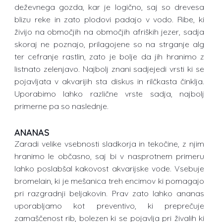
deževnega gozda, kar je logično, saj so drevesa
blizu reke in zato plodovi padajo v vodo. Ribe, ki
živijo na območjih na območjih afriških jezer, sadja
skoraj ne poznajo, prilagojene so na strganje alg
ter cefranje rastlin, zato je bolje da jih hranimo z
listnato zelenjavo. Najbolj znani sadjejedi vrsti ki se
pojavljata v akvarijih sta diskus in rilčkasta činklja.
Uporabimo lahko različne vrste sadja, najbolj
primerne pa so naslednje.
ANANAS
Zaradi velike vsebnosti sladkorja in tekočine, z njim
hranimo le občasno, saj bi v nasprotnem primeru
lahko poslabšal kakovost akvarijske vode. Vsebuje
bromelain, ki je mešanica treh encimov ki pomagajo
pri razgradnji beljakovin. Prav zato lahko ananas
uporabljamo kot preventivo, ki preprečuje
zamaščenost rib, bolezen ki se pojavlja pri živalih ki