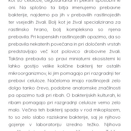
oni. Na splošno ta bitja imenujemo prebavne
bakterije, najdemo pa jih v prebavilih rastlinojedih
ter vsejedih živali. Bolj kot je žival specializirana za
rastlinsko hrano, bolj kompleksna so njena
prebavila. Pri kopenskih rastlinojedih opazimo, da so
prebavila nekaterih povečana in pri določenih vrstah
predstavljajo več kot polovico drobovine živali.
Takšna prebavila so pravi miniaturni ekosistemi ki
lahko gostijo velike količine bakterij ter ostalih
mikroorganizmov, ki jim pomagajo pri razgradnji ter
prebavi celuloze. Načeloma imajo rastlinojedi zelo
dolgo tanko črevo, podobne anatomske značilnosti
pa opazimo tudi pri ribah. O bakterijskih kulturah, ki
ribam pomagajo pri razgradnji celuloze vemo zelo
malo. Večina teh bakterij spada v rod mikoplazem,
to so zelo slabo raziskane bakterije, saj je njihovo
gojenje v laboratoriju izredno težko. Njihova