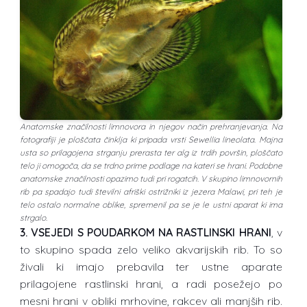
Anatomske značilnosti limnovora in njegov način prehranjevanja. Na
fotografiji je ploščata činklja ki pripada vrsti Sewellia lineolata. Majna
usta so prilagojena strganju prerasta ter alg iz trdih površin, ploščato
telo ji omogoča, da se trdno prime podlage na kateri se hrani. Podobne
anatomske značilnosti opazimo tudi pri rogatcih. V skupino limnovornih
rib pa spadajo tudi številni afriški ostrižniki iz jezera Malawi, pri teh je
telo ostalo normalne oblike, spremenil pa se je le ustni aparat ki ima
strgalo.
3. VSEJEDI S POUDARKOM NA RASTLINSKI HRANI
, v
to skupino spada zelo veliko akvarijskih rib. To so
živali ki imajo prebavila ter ustne aparate
prilagojene rastlinski hrani, a radi posežejo po
mesni hrani v obliki mrhovine, rakcev ali manjših rib.