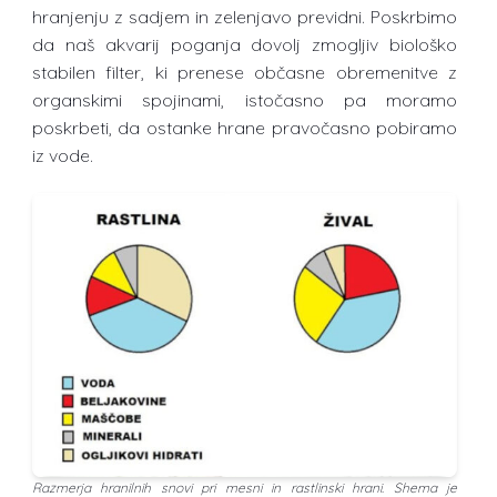
hranjenju z sadjem in zelenjavo previdni. Poskrbimo
da naš akvarij poganja dovolj zmogljiv biološko
stabilen filter, ki prenese občasne obremenitve z
organskimi spojinami, istočasno pa moramo
poskrbeti, da ostanke hrane pravočasno pobiramo
iz vode.
Razmerja hranilnih snovi pri mesni in rastlinski hrani. Shema je