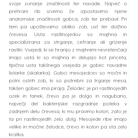
svoje zunanje značilnosti ter navade. Največ o
prehrani rib izvemo če izpostavimo njene
anatomske značilnosti gobca, zob ter prebavil. Pri
tem pa upoštevamo obliko zob, ust ter dolžino
črevesa. Usta rastlinojedov so majhna in
specializirana za strganje, cefranje ali grizenje
rastlin. Vsejedi, ki se hranijo z majhnimi nevretenčarji
imajo usta ki so majhna in delujejo kot pinceta,
tipična usta takšnega vsejeda je gobec navadne
listarke (skalarka). Gobci mesojedcev so močni in
polni ostrih zob, ki so potrebni za trganje mesa,
takšen gobec ima piraja. Želodec je pri rastlinojedih
ozek in tanek, črevo pa je dolgo in nagubano,
največji del bakterijske razgradnje poteka v
zadnjem delu črevesa, ki mu pravimo kolon, zato je
ta pri rastlinojedih zelo dolg. Mesojede ribe imajo
velike in močne želodce, črevo in kolon pa sta zelo
kratka.