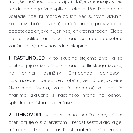
manjše možnosti da zbolijo in lažje prenašajo stres
ter druge negativne vplive iz okolja. Rastlinojede ter
vsejede ribe, bi morale zaužiti več surovih vlaknin,
kot jih vsebuje povprečna ribja hrana, prav zato je
dodatek zelenjave nujen vsaj enkrat na teden. Glede
na to, koliko rastlinske hrane so ribe sposobne
zaužiti jih ločimo v naslednje skupine:
1. RASTLINOJEDI
, v to skupino štejemo živali ki se
prehranjujejo izključno z hrano rastlinskega izvora,
na primer ostrižnik Chindongo demasoni.
Rastlinojede ribe so zelo občutljive na beljakovine
živalskega izvora, zato je priporočljivo, da jih
hranimo izključno z rastlinsko hrano na osnovi
spiruline ter listnate zelenjave.
2. LIMNOVORI
, v to skupino sodijo ribe, ki se
prehranjujejo s prerastom. Prerast sestavljajo alge,
mikroorganizmi ter rastlinski material, ki preraste