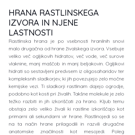
HRANA RASTLINSKEGA
IZVORA IN NJENE
LASTNOSTI
Rastlinska hrana je po vsebnosti hranilnih snovi
malo drugačna od hrane živalskega izvora. Vsebuje
veliko več ogljikovih hidratov, več vode, več surove
vlaknine, manj maščob in manj beljakovin. Ogljikovi
hidrati so sestavljeni predvsem iz oligosaharidov ter
kompleksnih sladkorjev, ki jih povezujejo zelo močne
kemijske vezi. Ti sladkorji rastlinam dajejo ogrodje,
podobno kot kosti pri živalih. Takšne molekule je zelo
težko razbiti in jih izkoriščati za hrano. Kljub temu
obstaja zelo veliko živali ki rastline izkoriščajo kot
primarni ali sekundarni vir hrane. Rastlinojedi so se
na ta način hrane prilagodili in razvili drugačne
anatomske značilnosti kot mesojedi. Poleg