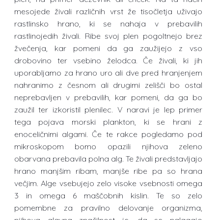
mesojede živali različnih vrst že tisočletja uživajo
rastlinsko hrano, ki se nahaja v prebavilih
rastlinojedih živali. Ribe svoj plen pogoltnejo brez
žvečenja, kar pomeni da ga zaužijejo z vso
drobovino ter vsebino želodca. Če živali, ki jih
uporabljamo za hrano uro ali dve pred hranjenjem
nahranimo z česnom ali drugimi zelišči bo ostal
neprebavljen v prebavilih, kar pomeni, da ga bo
zaužil ter izkoristil plenilec. V naravi je lep primer
tega pojava morski plankton, ki se hrani z
enoceličnimi algami. Če te rakce pogledamo pod
mikroskopom bomo opazili njihova zeleno
obarvana prebavila polna alg. Te živali predstavljajo
hrano manjšim ribam, manjše ribe pa so hrana
večjim. Alge vsebujejo zelo visoke vsebnosti omega
3 in omega 6 maščobnih kislin. Te so zelo
pomembne za pravilno delovanje organizma,
njihova glavna značilnost je, da se nalagajo