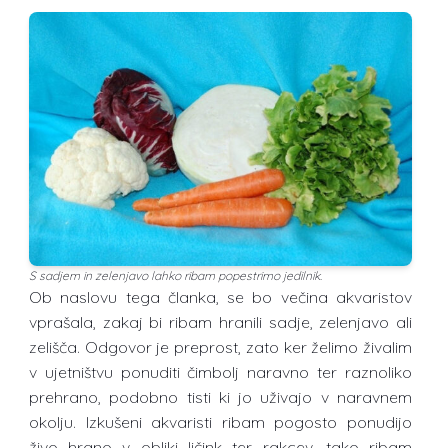
S sadjem in zelenjavo lahko ribam popestrimo jedilnik.
Ob naslovu tega članka, se bo večina akvaristov
vprašala, zakaj bi ribam hranili sadje, zelenjavo ali
zelišča. Odgovor je preprost, zato ker želimo živalim
v ujetništvu ponuditi čimbolj naravno ter raznoliko
prehrano, podobno tisti ki jo uživajo v naravnem
okolju. Izkušeni akvaristi ribam pogosto ponudijo
živo hrano v obliki ličink ter rakcev, tako ribam