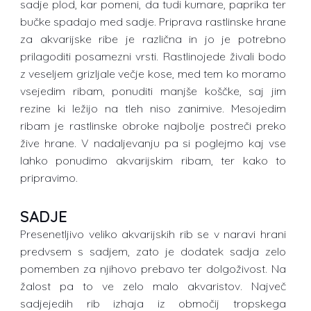
sadje plod, kar pomeni, da tudi kumare, paprika ter
bučke spadajo med sadje. Priprava rastlinske hrane
za akvarijske ribe je različna in jo je potrebno
prilagoditi posamezni vrsti. Rastlinojede živali bodo
z veseljem grizljale večje kose, med tem ko moramo
vsejedim ribam, ponuditi manjše koščke, saj jim
rezine ki ležijo na tleh niso zanimive. Mesojedim
ribam je rastlinske obroke najbolje postreči preko
žive hrane. V nadaljevanju pa si poglejmo kaj vse
lahko ponudimo akvarijskim ribam, ter kako to
pripravimo.
SADJE
Presenetljivo veliko akvarijskih rib se v naravi hrani
predvsem s sadjem, zato je dodatek sadja zelo
pomemben za njihovo prebavo ter dolgoživost. Na
žalost pa to ve zelo malo akvaristov. Največ
sadjejedih rib izhaja iz območij tropskega