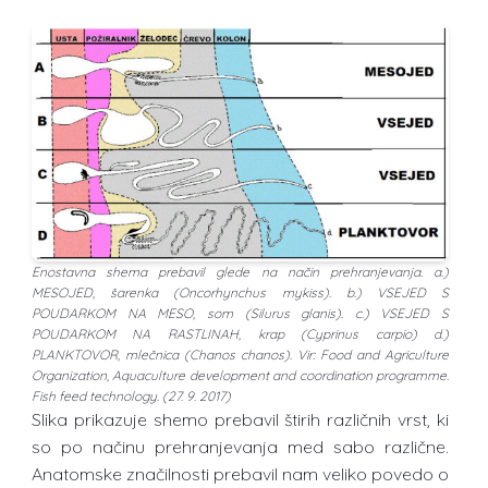
Enostavna shema prebavil glede na način prehranjevanja. a.)
MESOJED, šarenka (Oncorhynchus mykiss). b.) VSEJED S
POUDARKOM NA MESO, som (Silurus glanis). c.) VSEJED S
POUDARKOM NA RASTLINAH, krap (Cyprinus carpio) d.)
PLANKTOVOR, mlečnica (Chanos chanos). Vir: Food and Agriculture
Organization, Aquaculture development and coordination programme.
Fish feed technology. (27. 9. 2017)
Slika prikazuje shemo prebavil štirih različnih vrst, ki
so po načinu prehranjevanja med sabo različne.
Anatomske značilnosti prebavil nam veliko povedo o