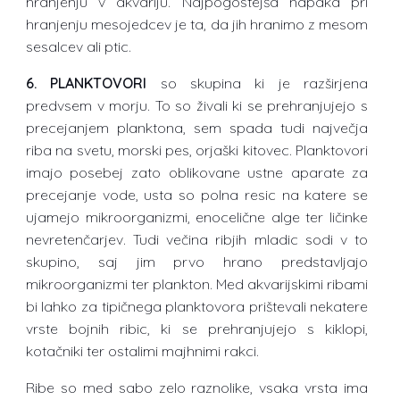
hranjenju v akvariju. Najpogostejša napaka pri
hranjenju mesojedcev je ta, da jih hranimo z mesom
sesalcev ali ptic.
6. PLANKTOVORI
so skupina ki je razširjena
predvsem v morju. To so živali ki se prehranjujejo s
precejanjem planktona, sem spada tudi največja
riba na svetu, morski pes, orjaški kitovec. Planktovori
imajo posebej zato oblikovane ustne aparate za
precejanje vode, usta so polna resic na katere se
ujamejo mikroorganizmi, enocelične alge ter ličinke
nevretenčarjev. Tudi večina ribjih mladic sodi v to
skupino, saj jim prvo hrano predstavljajo
mikroorganizmi ter plankton. Med akvarijskimi ribami
bi lahko za tipičnega planktovora prištevali nekatere
vrste bojnih ribic, ki se prehranjujejo s kiklopi,
kotačniki ter ostalimi majhnimi rakci.
Ribe so med sabo zelo raznolike, vsaka vrsta ima