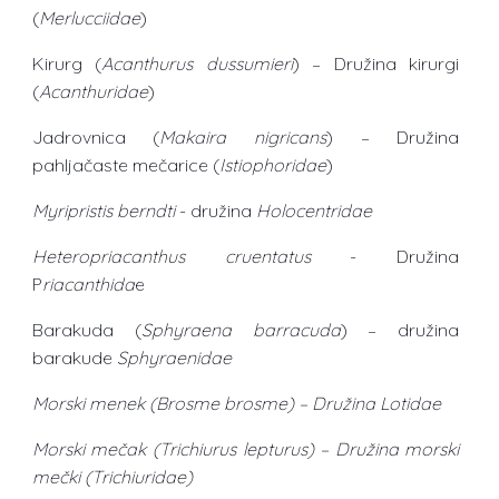
(
Merlucciidae
)
Kirurg (
Acanthurus dussumieri
) – Družina kirurgi
(
Acanthuridae
)
Jadrovnica (
Makaira nigricans
) – Družina
pahljačaste mečarice (
Istiophoridae
)
Myripristis berndti
- družina
Holocentridae
Heteropriacanthus cruentatus
- Družina
P
riacanthida
e
Barakuda (
Sphyraena barracuda
) – družina
barakude
Sphyraenidae
Morski menek (Brosme brosme) – Družina Lotidae
Morski mečak (Trichiurus lepturus) – Družina morski
mečki (Trichiuridae)