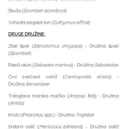
Skuša (
Scomber scombrus
)
Vzhodni pegasti tun (
Euthynnus affinis
)
DRUGE DRUŽINE:
Zlati špar (
Stenotomus chrysops
) – Družina špari
(
Sparidae
)
Rdeči okun (
Sebastes marinus
) - Družina
Sebastidae
Črni zobčasti ostriž (
Centropristis striata
) -
Družina
Serranidae
Trdoglava morska mačka (
Ariopsis felis
) - Družina
(
Ariida
)
Krulci (Prionotus
spp.)
- Družina
Triglidae
Srebrni oslič (
Merluccius bilinearis
) – Družina osliči