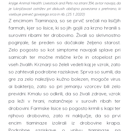
knjige Animal Health: Livestock and Pets na strani 354, avtor navaja, da
je luknjičavost ostrižev pri diskusih običajno povezana s prehrano, ki
vsebuje preveč govejega srca in rib. (25. 1. 2020)
Z encimom Tiaminaza, so se prvič srečali na lisičjih
farmah, kjer so lisice, ki so jih gojili za krzno hranili s
surovimi ribami ter drobovino. Živali so skrivnostno
poginjale, še preden so dočakale željeno starost.
Zelo pogosto so kot simptome navajali splave pri
samicah ter močne mišične krče in otopelost pri
vseh živalih. Krznarji so želeli vedeti kaj je vzrok, zato
so zahtevali podrobne raziskave. Sprva so sumili, da
gre za zelo nalezljivo kužno bolezen, mogoče virus
ai bakterijo, zato so pri jemanju vzorcev bili zelo
previdni. Kmalu so odkrili, da so živali zdrave, vzrok
pa leži v hrani, natančneje v surovih ribah ter
drobovini. Farmske lisice so pogosto krmili s kapi ter
njihovo drobovino, zato ni naključje, da so prvi
encim tiaminaze izolirali iz drobovine krapa.
Podrobne raziskave o vplivu tiaminaze na