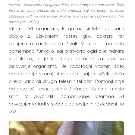
listarice (Monocirrhus polyacanthus), ki se hranijo z živimi ribami. Toda
hraniti to vrsto predstavlja malo znanost, saj so poleg tiaminaze
občutljive tudi na bakterijske okužbe, ki jih prenaša potencialna živa
hrana. (25. 1.2020)
Vitamin B1 organizmi, ki ga ne sintetizirajo sami
dobijo z uživanjem rastlin, gliv, bakterij ter
plenjenjem rastlinojedih živali. V telesu ima zelo
pomembno funkcijo, saj pretvarja ogljikove hidrate
v glukozo, to je ključnega pomena za pravilno
delovanje organizma. Je vodotopni vitamin, zato
predoziranje skoraj ni mogoče, saj se višek izloča
preko urina ali drugih telesnih tekočin. Pomanjkanje
pa povzroči resne okvare živčnega sistema in celo
smrt. V akvaristiki pomanjkanje vitamina B1
povezujemo tudi s slabo plodnostjo in razjedami na
koži.