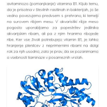
avitaminozo (pomanjkanje) vitamina B1. Kljub temu,
da je prisotna v številnih rastlinah in bakterijah, jo še
vedno povezujemo predvsem s prehrano, ki temelji
na surovem ribjem mesu. V akvaristiki ribje meso
pogosto uporabljamo za popestritev jedilnika
akvarijskim ribam, ali pa z njim hranimo ribojede
ribe. Ker vse živali potrebujejo vitamin B1, je lahko
hranjenje plenilcev z neprimernimi ribami na dolgi
rok za njih usodno, zato je prav, da se pozanimamo
o vsebnosti tiaminaze v posameznih vrstah.