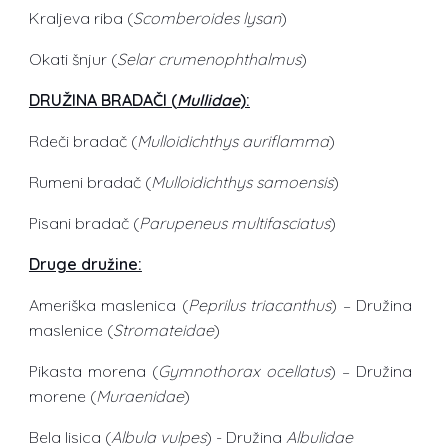
Kraljeva riba (
Scomberoides lysan
)
Okati šnjur (
Selar crumenophthalmus
)
DRUŽINA BRADAČI (
Mullidae
):
Rdeči bradač (
Mulloidichthys auriflamma
)
Rumeni bradač (
Mulloidichthys samoensis
)
Pisani bradač (
Parupeneus multifasciatus
)
Druge družine:
Ameriška maslenica (
Peprilus triacanthus
) – Družina
maslenice (
Stromateidae
)
Pikasta morena (
Gymnothorax ocellatus
) – Družina
morene (
Muraenidae
)
Bela lisica (
Albula vulpes
) - Družina
Albulidae