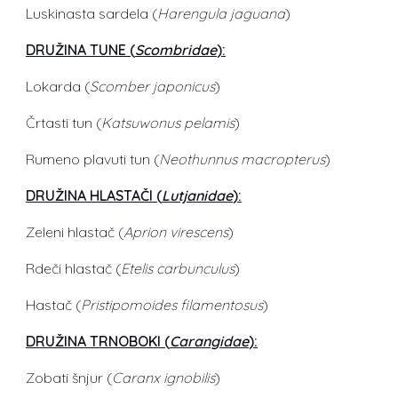
Luskinasta sardela (
Harengula jaguana
)
DRUŽINA TUNE (
Scombridae
):
Lokarda (
Scomber japonicus
)
Črtasti tun (
Katsuwonus pelamis
)
Rumeno plavuti tun (
Neothunnus macropterus
)
DRUŽINA HLASTAČI (
Lutjanidae
):
Zeleni hlastač (
Aprion virescens
)
Rdeči hlastač (
Etelis carbunculus
)
Hastač (
Pristipomoides filamentosus
)
DRUŽINA TRNOBOKI (
Carangidae
):
Zobati šnjur (
Caranx ignobilis
)