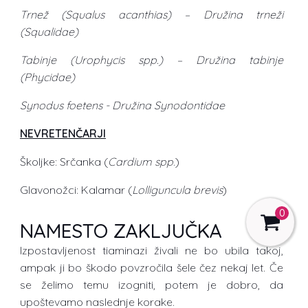
Trnež (Squalus acanthias) – Družina trneži
(Squalidae)
Tabinje (Urophycis spp.) – Družina tabinje
(Phycidae)
Synodus foetens - Družina Synodontidae
NEVRETENČARJI
Školjke: Srčanka (
Cardium spp
.)
Glavonožci: Kalamar (
Lolliguncula brevis
)
0
NAMESTO ZAKLJUČKA
Izpostavljenost tiaminazi živali ne bo ubila takoj,
ampak ji bo škodo povzročila šele čez nekaj let. Če
se želimo temu izogniti, potem je dobro, da
upoštevamo naslednje korake.