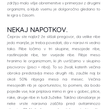
zdržijo malo višje obremenitve v primerjavi z drugimi
organizmi, a kljub vsemu je dolgoročno gledano to
le igra s časom.
NEKAJ NAPOTKOV.
Čeprav ste najbrž že slišali pregovor, da velike ribe
jedo manjše, je treba povedati, da v naravi ni vedno
tako. Ribe ločimo v tri skupine, mesojede ribe,
rastlinojede ribe, ter vsejede ribe. Ribje meso
hranimo le organizmom, ki jih uvrščamo v skupino
piscivorov (pisci = riba). To so živali, katerih večina
obroka predstavlja meso drugih rib, zaužile naj bi
okoli 50% ribjega mesa na mesec. Večina
mesojedih rib je oportunistov, to pomeni, da bodo
pojedle vse, kar priplava mimo in gre v gobec, ptice,
rake, druge ribe in tudi žuželke. Takšno obnašanje je
neke vrste naravna zaščita pred avitaminozo