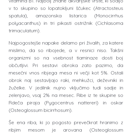
vitamina B1. Najbolj znane akvarijske vrste, ki sodijo
v to skupino so lopatokljuni ščukec (Atractosteus
spatula), amazonska listarica (Monocirrhus
polyacanthus) in tri pikasti ostrižnik (Cichlasoma
trimaculatum).
Najpogostejše napake delamo pri živalih, za katere
mislimo, da so ribojede, a v resnici niso. Takšni
organizmi so na vsebnost tiaminaze dosti boj
občutljivi. Pri sestavi obroka zato pazimo, da
mesečni vnos ribjega mesa ni večji kot 5%. Ostali
obrok naj sestavljajo raki, mehkužci, deževniki in
žuželke. V jedilnik nujno vključimo tudi sadje in
zelenjavo, vsaj 2% na mesec. Ribe iz te skupine so
Rdeča piraja (Pygocentrus nattereri) in oskar
(Osteoglossum bicirrhosum).
Še ena riba, ki jo pogosto prevečkrat hranimo z
ribjim mesom je arovana (Osteoglossum