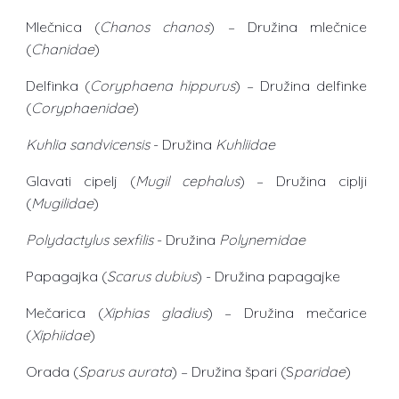
Mlečnica (
Chanos chanos
) – Družina mlečnice
(
Chanidae
)
Delfinka (
Coryphaena hippurus
) – Družina delfinke
(
Coryphaenidae
)
Kuhlia sandvicensis
- Družina
Kuhliidae
Glavati cipelj (
Mugil cephalus
) – Družina ciplji
(
Mugilidae
)
Polydactylus sexfilis
- Družina
Polynemidae
Papagajka (
Scarus dubius
) - Družina papagajke
Mečarica (
Xiphias gladius
) – Družina mečarice
(
Xiphiidae
)
Orada (
Sparus aurata
) – Družina špari (S
paridae
)