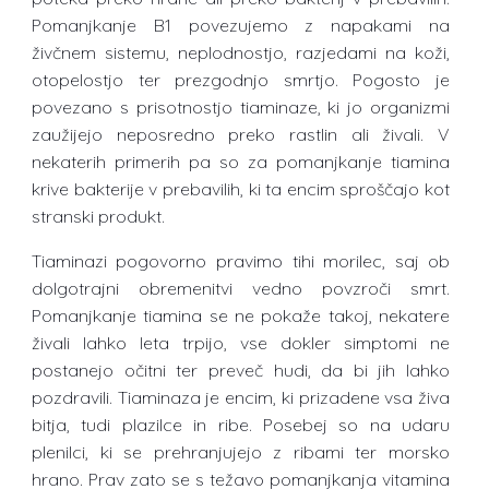
Pomanjkanje B1 povezujemo z napakami na
živčnem sistemu, neplodnostjo, razjedami na koži,
otopelostjo ter prezgodnjo smrtjo. Pogosto je
povezano s prisotnostjo tiaminaze, ki jo organizmi
zaužijejo neposredno preko rastlin ali živali. V
nekaterih primerih pa so za pomanjkanje tiamina
krive bakterije v prebavilih, ki ta encim sproščajo kot
stranski produkt.
Tiaminazi pogovorno pravimo tihi morilec, saj ob
dolgotrajni obremenitvi vedno povzroči smrt.
Pomanjkanje tiamina se ne pokaže takoj, nekatere
živali lahko leta trpijo, vse dokler simptomi ne
postanejo očitni ter preveč hudi, da bi jih lahko
pozdravili. Tiaminaza je encim, ki prizadene vsa živa
bitja, tudi plazilce in ribe. Posebej so na udaru
plenilci, ki se prehranjujejo z ribami ter morsko
hrano. Prav zato se s težavo pomanjkanja vitamina