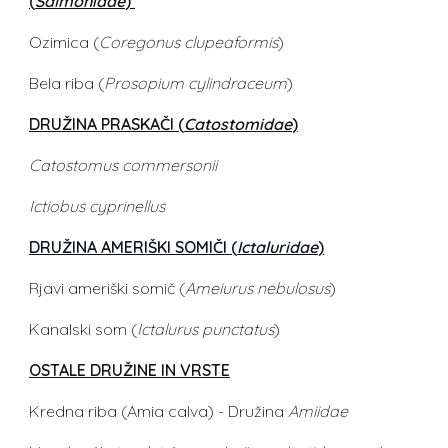
(
Salmonidae
)
Ozimica (
Coregonus clupeaformis
)
Bela riba (
Prosopium cylindraceum
)
DRUŽINA PRASKAČI (
Catostomidae
)
Catostomus commersonii
Ictiobus cyprinellus
DRUŽINA AMERIŠKI SOMIČI (
Ictaluridae
)
Rjavi ameriški somič (
Ameiurus nebulosus
)
Kanalski som (
Ictalurus punctatus
)
OSTALE DRUŽINE IN VRSTE
Kredna riba (Amia calva) - Družina
Amiidae