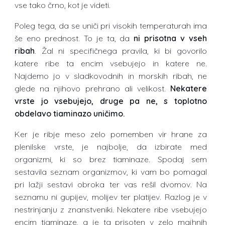
vse tako črno, kot je videti.
Poleg tega, da se uniči pri visokih temperaturah ima
še eno prednost. To je ta, da
ni prisotna v vseh
ribah
. Žal ni specifičnega pravila, ki bi govorilo
katere ribe ta encim vsebujejo in katere ne.
Najdemo jo v sladkovodnih in morskih ribah, ne
glede na njihovo prehrano ali velikost.
Nekatere
vrste jo vsebujejo, druge pa ne, s toplotno
obdelavo tiaminazo uničimo.
Ker je ribje meso zelo pomemben vir hrane za
plenilske vrste, je najbolje, da izbirate med
organizmi, ki so brez tiaminaze. Spodaj sem
sestavila seznam organizmov, ki vam bo pomagal
pri lažji sestavi obroka ter vas rešil dvomov. Na
seznamu ni gupijev, molijev ter platijev. Razlog je v
nestrinjanju z znanstveniki. Nekatere ribe vsebujejo
encim tiaminaze, a je ta prisoten v zelo majhnih