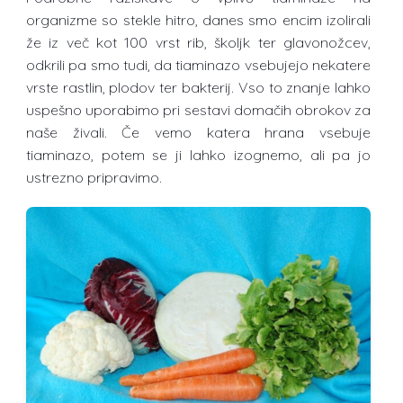
organizme so stekle hitro, danes smo encim izolirali
že iz več kot 100 vrst rib, školjk ter glavonožcev,
odkrili pa smo tudi, da tiaminazo vsebujejo nekatere
vrste rastlin, plodov ter bakterij. Vso to znanje lahko
uspešno uporabimo pri sestavi domačih obrokov za
naše živali. Če vemo katera hrana vsebuje
tiaminazo, potem se ji lahko izognemo, ali pa jo
ustrezno pripravimo.