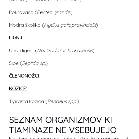
Pokrovača (
Pecten grandi
s)
Modra školjka (
Mytilus galloprovincialis
)
LIGNJI:
Uhati ligenj (
Nototodarus hawaiiensis
)
Sipe (
Sepiida sp
.)
ČLENONOŽCI
KOZICE:
Tigrasta kozica (
Penaeus spp.
)
SEZNAM ORGANIZMOV KI
TIAMINAZE NE VSEBUJEJO
Na tem seznamu so zajete ribe in organizmi, ki