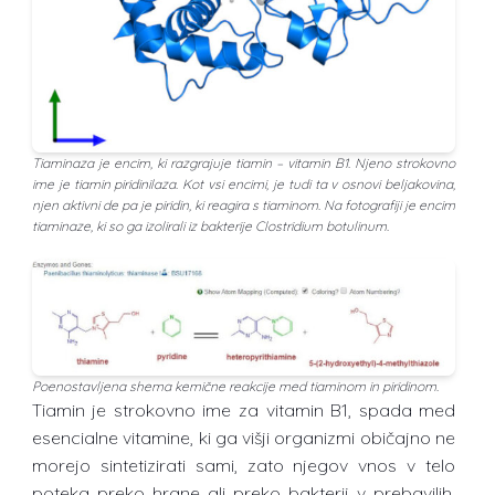
Tiaminaza je encim, ki razgrajuje tiamin – vitamin B1. Njeno strokovno
ime je tiamin piridinilaza. Kot vsi encimi, je tudi ta v osnovi beljakovina,
njen aktivni de pa je piridin, ki reagira s tiaminom. Na fotografiji je encim
tiaminaze, ki so ga izolirali iz bakterije Clostridium botulinum.
Poenostavljena shema kemične reakcije med tiaminom in piridinom.
Tiamin je strokovno ime za vitamin B1, spada med
esencialne vitamine, ki ga višji organizmi običajno ne
morejo sintetizirati sami, zato njegov vnos v telo
poteka preko hrane ali preko bakterij v prebavilih.