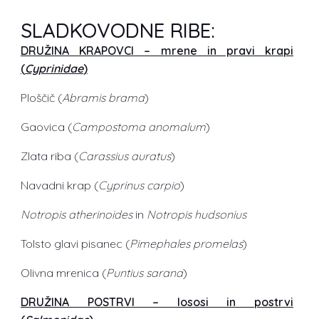
SLADKOVODNE RIBE:
DRUŽINA KRAPOVCI – mrene in pravi krapi
(
Cyprinidae
)
Ploščič (
Abramis brama
)
Gaovica (
Campostoma anomalum
)
Zlata riba (
Carassius auratus
)
Navadni krap (
Cyprinus carpio
)
Notropis atherinoides
in
Notropis hudsonius
Tolsto glavi pisanec (
Pimephales promelas
)
Olivna mrenica (
Puntius sarana
)
DRUŽINA POSTRVI – lososi in postrvi