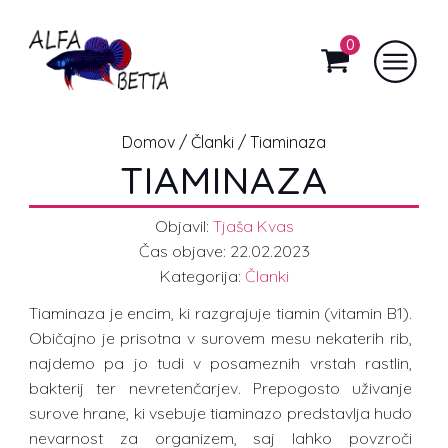
0
Domov
/
Članki
/ Tiaminaza
TIAMINAZA
Objavil:
Tjaša Kvas
Čas objave:
22.02.2023
Kategorija:
Članki
Tiaminaza je encim, ki razgrajuje tiamin (vitamin B1).
Običajno je prisotna v surovem mesu nekaterih rib,
najdemo pa jo tudi v posameznih vrstah rastlin,
bakterij ter nevretenčarjev. Prepogosto uživanje
surove hrane, ki vsebuje tiaminazo predstavlja hudo
nevarnost za organizem, saj lahko povzroči