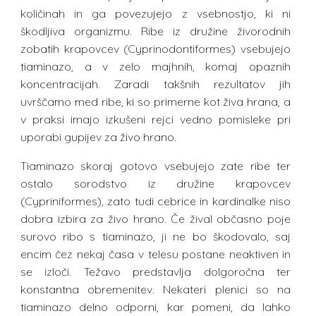
količinah in ga povezujejo z vsebnostjo, ki ni
škodljiva organizmu. Ribe iz družine živorodnih
zobatih krapovcev (Cyprinodontiformes) vsebujejo
tiaminazo, a v zelo majhnih, komaj opaznih
koncentracijah. Zaradi takšnih rezultatov jih
uvrščamo med ribe, ki so primerne kot živa hrana, a
v praksi imajo izkušeni rejci vedno pomisleke pri
uporabi gupijev za živo hrano.
Tiaminazo skoraj gotovo vsebujejo zate ribe ter
ostalo sorodstvo iz družine krapovcev
(Cypriniformes), zato tudi cebrice in kardinalke niso
dobra izbira za živo hrano. Če žival občasno poje
surovo ribo s tiaminazo, ji ne bo škodovalo, saj
encim čez nekaj časa v telesu postane neaktiven in
se izloči. Težavo predstavlja dolgoročna ter
konstantna obremenitev. Nekateri plenici so na
tiaminazo delno odporni, kar pomeni, da lahko