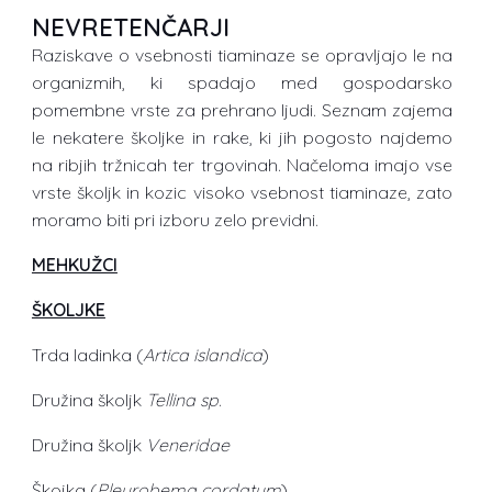
NEVRETENČARJI
Raziskave o vsebnosti tiaminaze se opravljajo le na
organizmih, ki spadajo med gospodarsko
pomembne vrste za prehrano ljudi. Seznam zajema
le nekatere školjke in rake, ki jih pogosto najdemo
na ribjih tržnicah ter trgovinah. Načeloma imajo vse
vrste školjk in kozic visoko vsebnost tiaminaze, zato
moramo biti pri izboru zelo previdni.
MEHKUŽCI
ŠKOLJKE
Trda ladinka (
Artica islandica
)
Družina školjk
Tellina sp
.
Družina školjk
Veneridae
Škojka (
Pleurobema cordatum
)