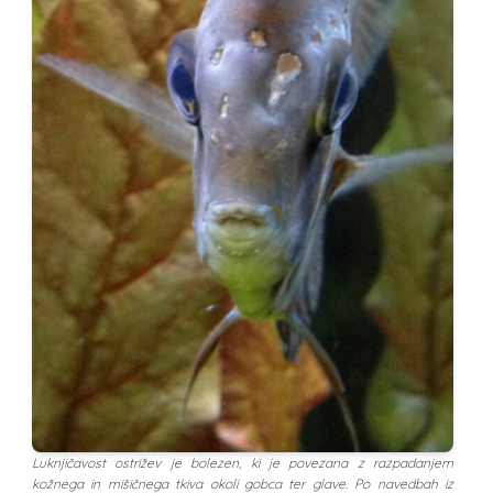
Luknjičavost ostrižev je bolezen, ki je povezana z razpadanjem
kožnega in mišičnega tkiva okoli gobca ter glave. Po navedbah iz