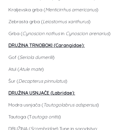
Kraljevska grba (
Menticirrhus americanus
)
Zebrasta grba (
Leiostomus xanthurus
)
Grba (
Cynoscion nothus
in
Cynoscion arenarius
)
DRUŽINA TRNOBOKI (Carangidae):
Gof (
Seriola dumerilii
)
Atul (
Atule mate
)
Šur (
Decapterus pinnulatus
)
DRUŽINA USNJAČE (Labridae):
Modra usnjača (
Tautogolabrus adspersus
)
Tautoga (T
autoga onitis
)
DRUŽINA (
Scombridae
) Tune in sorodstvo: