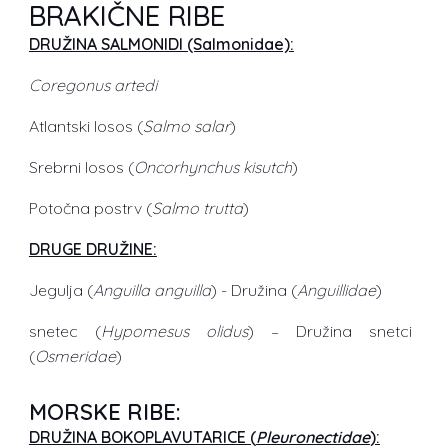
BRAKIČNE RIBE
DRUŽINA SALMONIDI (Salmonidae):
Coregonus artedi
Atlantski losos (
Salmo salar
)
Srebrni losos (
Oncorhynchus kisutch
)
Potočna postrv (
Salmo trutta
)
DRUGE DRUŽINE:
Jegulja (
Anguilla anguilla
) - Družina (
Anguillidae
)
snetec (
Hypomesus olidus
) – Družina snetci
(
Osmeridae
)
MORSKE RIBE:
DRUŽINA BOKOPLAVUTARICE (
Pleuronectidae
):