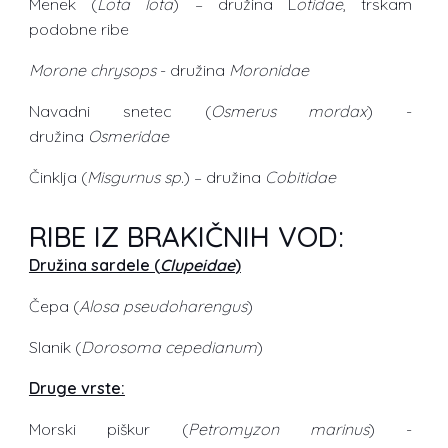
Menek (
Lota lota
) – družina L
otidae
, trskam
podobne ribe
Morone chrysops
- družina
Moronidae
Navadni snetec (
Osmerus mordax
) -
družina
Osmeridae
Činklja (
Misgurnus sp.
) – družina
Cobitidae
RIBE IZ BRAKIČNIH VOD:
Družina sardele (
Clupeidae
)
Čepa (
Alosa pseudoharengus
)
Slanik (
Dorosoma cepedianum
)
Druge vrste:
Morski piškur (
Petromyzon marinus
) -