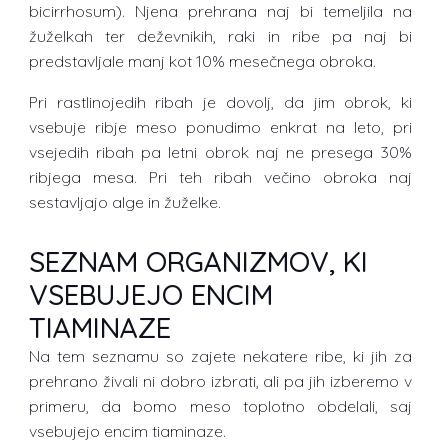
bicirrhosum). Njena prehrana naj bi temeljila na
žuželkah ter deževnikih, raki in ribe pa naj bi
predstavljale manj kot 10% mesečnega obroka.
Pri rastlinojedih ribah je dovolj, da jim obrok, ki
vsebuje ribje meso ponudimo enkrat na leto, pri
vsejedih ribah pa letni obrok naj ne presega 30%
ribjega mesa. Pri teh ribah večino obroka naj
sestavljajo alge in žuželke.
SEZNAM ORGANIZMOV, KI
VSEBUJEJO ENCIM
TIAMINAZE
Na tem seznamu so zajete nekatere ribe, ki jih za
prehrano živali ni dobro izbrati, ali pa jih izberemo v
primeru, da bomo meso toplotno obdelali, saj
vsebujejo encim tiaminaze.