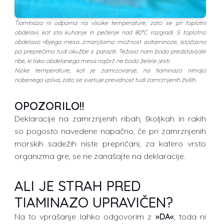
Tiaminaza ni odporna na visoke temperature, zato se pri toplotni
obdelavi, kot sta kuhanje in pečenje nad 80°C razgradi. S toplotno
obdelavo ribjega mesa zmanjšamo možnost avitaminoze, istočasno
pa preprečimo tudi okužbe s paraziti. Težavo nam bodo predstavljale
ribe, ki tako obdelanega mesa najbrž ne bodo želele jesti.
Nizke temperature, kot je zamrzovanje, na tiaminazo nimajo
nobenega vpliva, zato se svetuje previdnost tudi zamrznjenih živilih.
OPOZORILO!!
Deklaracije na zamrznjenih ribah, školjkah in rakih
so pogosto navedene napačno, če pri zamrznjenih
morskih sadežih niste prepričani, za katero vrsto
organizma gre, se ne zanašajte na deklaracije.
ALI JE STRAH PRED
TIAMINAZO UPRAVIČEN?
Na to vprašanje lahko odgovorim z
»DA«
, toda ni