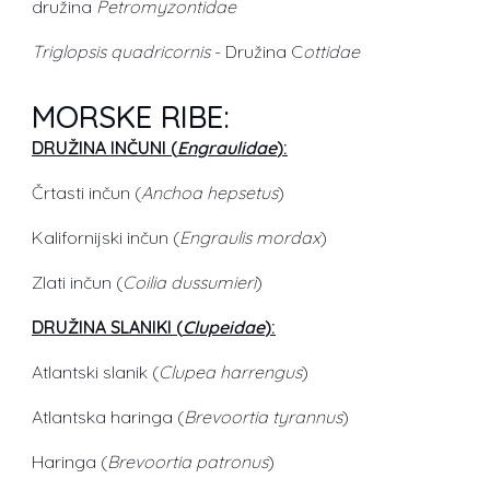
družina
Petromyzontidae
Triglopsis quadricornis
- Družina C
ottidae
MORSKE RIBE:
DRUŽINA INČUNI (
Engraulidae
):
Črtasti inčun (
Anchoa hepsetus
)
Kalifornijski inčun (
Engraulis mordax
)
Zlati inčun (
Coilia dussumieri
)
DRUŽINA SLANIKI (
Clupeidae
):
Atlantski slanik (
Clupea harrengus
)
Atlantska haringa (
Brevoortia tyrannus
)
Haringa (
Brevoortia patronus
)