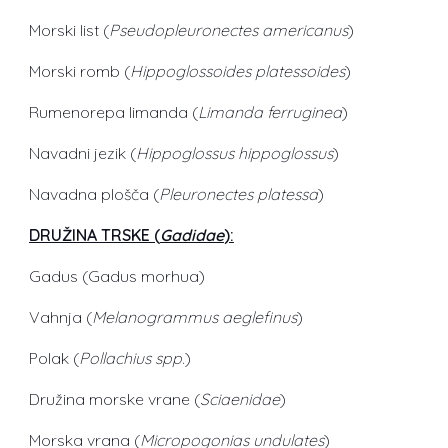
Morski list (
Pseudopleuronectes americanus
)
Morski romb (
Hippoglossoides platessoides
)
Rumenorepa limanda (
Limanda ferruginea
)
Navadni jezik (
Hippoglossus hippoglossus
)
Navadna plošča (
Pleuronectes platessa
)
DRUŽINA TRSKE (
Gadidae
):
Gadus (Gadus morhua)
Vahnja (
Melanogrammus aeglefinus
)
Polak (
Pollachius spp
.)
Družina morske vrane (
Sciaenidae
)
Morska vrana (
Micropogonias undulates
)