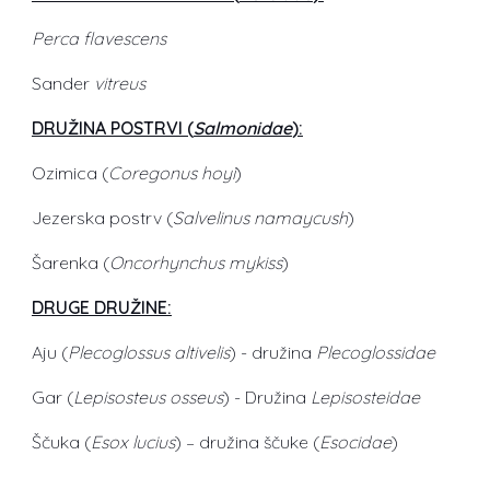
Perca flavescens
Sander
vitreus
DRUŽINA POSTRVI (
Salmonidae
):
Ozimica (
Coregonus hoyi
)
Jezerska postrv (
Salvelinus namaycush
)
Šarenka (
Oncorhynchus mykiss
)
DRUGE DRUŽINE:
Aju (
Plecoglossus altivelis
) - družina
Plecoglossidae
Gar (
Lepisosteus osseus
) - Družina
Lepisosteidae
Ščuka (
Esox lucius
) – družina ščuke (
Esocidae
)