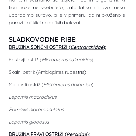
tiaminaze ne vsebujejo, zato lahko njihovo meso
uporabimo surovo, a le v primeru, da ni okuženo s
paraziti ali klici nalezljivih bolezni.
SLADKOVODNE RIBE:
DRUŽINA SONČNI OSTRIŽI (
Centrarchidae
):
Postrvji ostriž (
Micropterus salmoides
)
Skalni ostriž (Ambloplites rupestris)
Malousti ostriž (
Micropterus dolomieu
)
Lepomis macrochirus
Pomoxis nigromaculatus
Lepomis gibbosus
DRUŽINA PRAVI OSTRIŽI (
Percidae
):