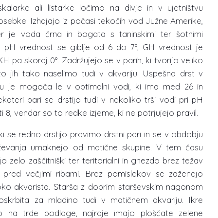
kalarke ali listarke ločimo na divje in v ujetništvu
sebke. Izhajajo iz počasi tekočih vod Južne Amerike,
er je voda črna in bogata s taninskimi ter šotnimi
mi. pH vrednost se giblje od 6 do 7°, GH vrednost je
KH pa skoraj 0°. Zadržujejo se v parih, ki tvorijo veliko
to jih tako naselimo tudi v akvariju. Uspešna drst v
tvu je mogoča le v optimalni vodi, ki ima med 26 in
kateri pari se drstijo tudi v nekoliko trši vodi pri pH
i 8, vendar so to redke izjeme, ki ne potrjujejo pravil.
i se redno drstijo pravimo drstni pari in se v obdobju
evanja umaknejo od matične skupine. V tem času
o zelo zaščitniški ter teritorialni in gnezdo brez težav
o pred večjimi ribami. Brez pomislekov se zaženejo
roko akvarista. Starša z dobrim starševskim nagonom
oskrbita za mladino tudi v matičnem akvariju. Ikre
o na trde podlage, najraje imajo ploščate zelene