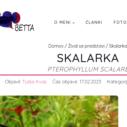
O MENI
ČLANKI
FOTO
Domov
/
Žival se predstavi
/ Skalark
SKALARKA
PTEROPHYLLUM SCALAR
Objavil:
Tjaša Kvas
Čas objave:
17.02.2023
Kategori