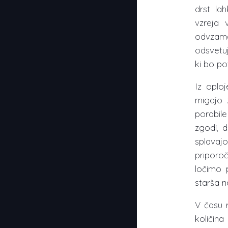
drst la
vzreja v
odvzame
odsvetuj
ki bo po
Iz oploj
migajo 
porabil
zgodi, 
splavajo
priporo
ločimo 
starša n
V času r
količin