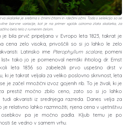
va skalarke je srebrna s črnimi črtami in rdečimi očmi. Toda s selekcijo so se
evilne barvne variacije, kot je na primer »gold« oziroma zlata skalarka, za
načilno belo telo z rumenim čelom.
 je bila prvič pripeljana v Evropo leta 1823, takrat je
na cena zelo visoka, privoščili so si jo lahko le zelo
akvaristi. Latinsko ime
Pterophyllum scalare
, pomeni
 list« tako jo je poimenoval nemški ihtiolog dr. Ernst
koli leta 1836 so zabeležili prvo uspešno drst v
vu, ki je takrat veljala za veliko poslovno skrivnost, leta
se je začel množični izvoz gojenih rib. To je živali, ki je
 za prestiž močno zbilo ceno, zato so si jo lahko
li tudi akvaristi iz srednjega razreda. Danes velja za
 jo je relativno lahko razmnožiti, njena cena v ujetništvu
h osebkov pa je močno padla. Kljub temu je po
jenosti še vedno v samem vrhu.