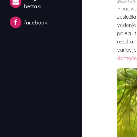
Skalarka je 
betta.si
Pogovor
zaslužil
facebook
vedenje
poleg t
rezulta
variaci
domače 