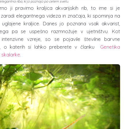
elegantna riba, ki jo poznajo po celem svetu.
no ji pravimo kraljica akvarijskih rib, to ime si je
a zaradi elegantnega videza in značaja, ki spominja na
 uglajene kraljice. Danes jo poznana vsak akvarist,
ega pa se uspešno razmnožuje v ujetništvu. Kot
t intenzivne vzreje, so se pojavile številne barvne
je, o katerih si lahko preberete v članku
Genetika
skalarke
.