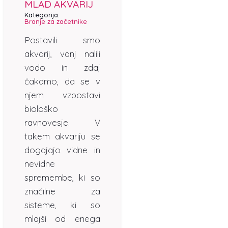
MLAD AKVARIJ
Kategorija:
Branje za začetnike
Postavili smo
akvarij, vanj nalili
vodo in zdaj
čakamo, da se v
njem vzpostavi
biološko
ravnovesje. V
takem akvariju se
dogajajo vidne in
nevidne
spremembe, ki so
značilne za
sisteme, ki so
mlajši od enega