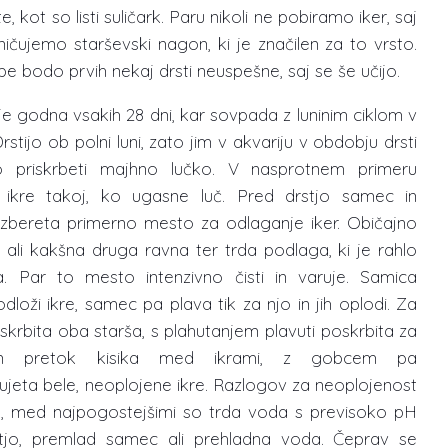
, kot so listi suličark. Paru nikoli ne pobiramo iker, saj
ičujemo starševski nagon, ki je značilen za to vrsto.
be bodo prvih nekaj drsti neuspešne, saj se še učijo.
e godna vsakih 28 dni, kar sovpada z luninim ciklom v
Drstijo ob polni luni, zato jim v akvariju v obdobju drsti
 priskrbeti majhno lučko. V nasprotnem primeru
 ikre takoj, ko ugasne luč. Pred drstjo samec in
izbereta primerno mesto za odlaganje iker. Običajno
st ali kakšna druga ravna ter trda podlaga, ki je rahlo
a. Par to mesto intenzivno čisti in varuje. Samica
odloži ikre, samec pa plava tik za njo in jih oplodi. Za
krbita oba starša, s plahutanjem plavuti poskrbita za
en pretok kisika med ikrami, z gobcem pa
ujeta bele, neoplojene ikre. Razlogov za neoplojenost
ko, med najpogostejšimi so trda voda s previsoko pH
tjo, premlad samec ali prehladna voda. Čeprav se