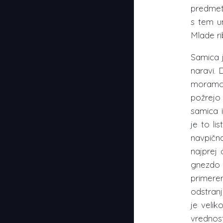
predmete
s tem un
Mlade ri
Samica j
naravi. 
moramo
požrejo
samica 
je to li
navpičn
najprej 
gnezdo s
primer
odstranj
je veli
vrednos