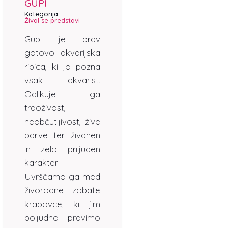
GUPI
Kategorija:
Žival se predstavi
Gupi je prav
gotovo akvarijska
ribica, ki jo pozna
vsak akvarist.
Odlikuje ga
trdoživost,
neobčutljivost, žive
barve ter živahen
in zelo priljuden
karakter.
Uvrščamo ga med
živorodne zobate
krapovce, ki jim
poljudno pravimo