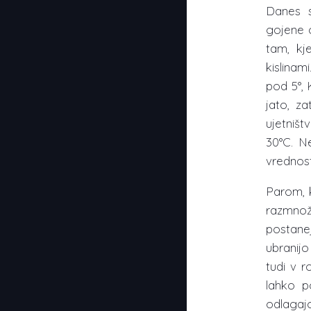
Danes s
gojene o
tam, kj
kislina
pod 5°, 
jato, za
ujetniš
30°C. Ne
vrednost
Parom, k
razmnož
postanej
ubranij
tudi v 
lahko p
odlagaj