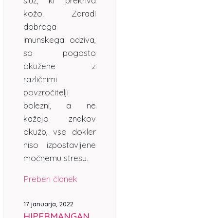
sluz, ki prekriva
kožo. Zaradi
dobrega
imunskega odziva,
so pogosto
okužene z
različnimi
povzročitelji
bolezni, a ne
kažejo znakov
okužb, vse dokler
niso izpostavljene
močnemu stresu.
Preberi članek
17 januarja, 2022
HIPERMANGAN