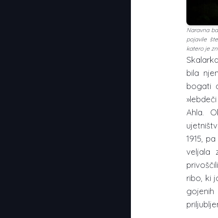
Naravna bar
pojavile št
katero je z
Skalarka
bila nje
bogati 
»lebdeči
Ahla. O
ujetništ
1915, pa 
veljala
privošči
ribo, ki
gojeni
priljubl