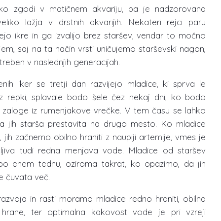
hko zgodi v matičnem akvariju, pa je nadzorovana
eliko lažja v drstnih akvarijih. Nekateri rejci paru
jo ikre in ga izvalijo brez staršev, vendar to močno
em, saj na ta način vrsti uničujemo starševski nagon,
treben v naslednjih generacijah.
enih iker se tretji dan razvijejo mladice, ki sprva le
z repki, splavale bodo šele čez nekaj dni, ko bodo
e zaloge iz rumenjakove vrečke. V tem času se lahko
da jih starša prestavita na drugo mesto. Ko mladice
, jih začnemo obilno hraniti z naupiji artemije, vmes je
čljiva tudi redna menjava vode. Mladice od staršev
po enem tednu, oziroma takrat, ko opazimo, da jih
e čuvata več.
azvoja in rasti moramo mladice redno hraniti, obilna
a hrane, ter optimalna kakovost vode je pri vzreji