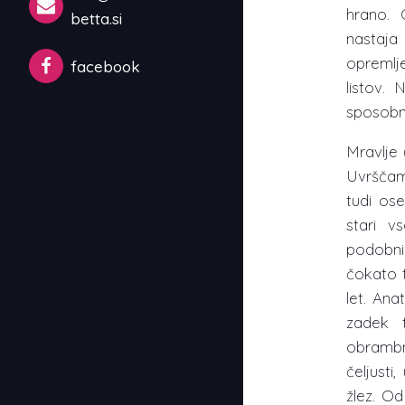
hrano. 
betta.si
nastaj
opremlje
facebook
listov.
sposobne
Mravlje 
Uvrščam
tudi ose
stari vs
podobni
čokato t
let. Ana
zadek 
obramb
čeljusti
žlez. Od