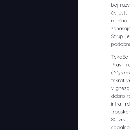
boj raz
čeljust
močno k
zanašajo
Strup j
podobne
Tekočo h
Pravi r
(
Myrmec
trikrat 
v gnezdo
dobro ra
infra 
tropskem
80 vrst,
socialno