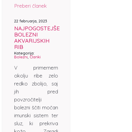
Preberi članek
22 februarja, 2023
NAJPOGOSTEJŠE
BOLEZNI
AKVARIJSKIH
RIB
Kategorija:
Bolezni
,
Članki
V primernem
okolju ribe zelo
redko zbolijo, saj
jih pred
povzročitelji
bolezni ščiti močan
imunski sistem ter
sluz, ki prekriva
kožo. Zaradi