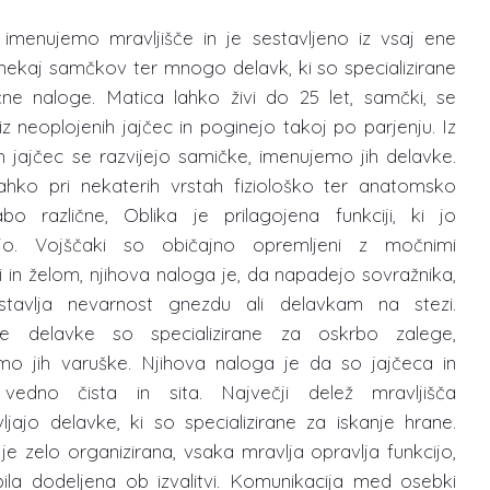
imenujemo mravljišče in je sestavljeno iz vsaj ene
nekaj samčkov ter mnogo delavk, ki so specializirane
ične naloge. Matica lahko živi do 25 let, samčki, se
 iz neoplojenih jajčec in poginejo takoj po parjenju. Iz
h jajčec se razvijejo samičke, imenujemo jih delavke.
ahko pri nekaterih vrstah fiziološko ter anatomsko
o različne, Oblika je prilagojena funkciji, ki jo
ajo. Vojščaki so običajno opremljeni z močnimi
i in želom, njihova naloga je, da napadejo sovražnika,
stavlja nevarnost gnezdu ali delavkam na stezi.
re delavke so specializirane za oskrbo zalege,
mo jih varuške. Njihova naloga je da so jajčeca in
vedno čista in sita. Največji delež mravljišča
ljajo delavke, ki so specializirane za iskanje hrane.
je zelo organizirana, vsaka mravlja opravlja funkcijo,
 bila dodeljena ob izvalitvi. Komunikacija med osebki