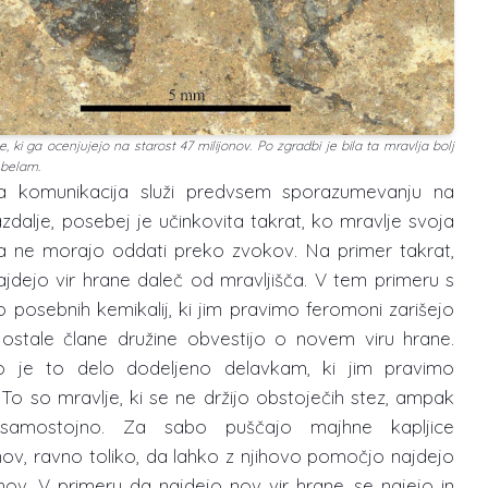
e, ki ga ocenjujejo na starost 47 milijonov. Po zgradbi je bila ta mravlja bolj
belam.
a komunikacija služi predvsem sporazumevanju na
zdalje, posebej je učinkovita takrat, ko mravlje svoja
la ne morajo oddati preko zvokov. Na primer takrat,
jdejo vir hrane daleč od mravljišča. V tem primeru s
posebnih kemikalij, ki jim pravimo feromoni zarišejo
 ostale člane družine obvestijo o novem viru hrane.
o je to delo dodeljeno delavkam, ki jim pravimo
i. To so mravlje, ki se ne držijo obstoječih stez, ampak
 samostojno. Za sabo puščajo majhne kapljice
ov, ravno toliko, da lahko z njihovo pomočjo najdejo
ov. V primeru da najdejo nov vir hrane, se najejo in