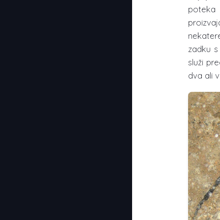
poteka
proizva
nekater
zadku s
služi p
dva ali 