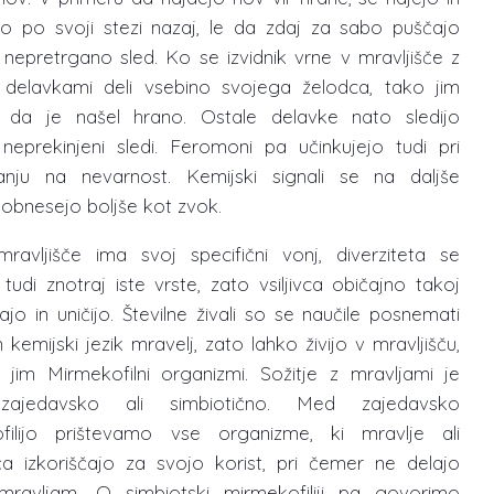
jo po svoji stezi nazaj, le da zdaj za sabo puščajo
 nepretrgano sled. Ko se izvidnik vrne v mravljišče z
i delavkami deli vsebino svojega želodca, tako jim
 da je našel hrano. Ostale delavke nato sledijo
 neprekinjeni sledi. Feromoni pa učinkujejo tudi pri
anju na nevarnost. Kemijski signali se na daljše
 obnesejo boljše kot zvok.
ravljišče ima svoj specifični vonj, diverziteta se
 tudi znotraj iste vrste, zato vsiljivca običajno takoj
jo in uničijo. Številne živali so se naučile posnemati
n kemijski jezik mravelj, zato lahko živijo v mravljišču,
 jim Mirmekofilni organizmi. Sožitje z mravljami je
zajedavsko ali simbiotično. Med zajedavsko
filijo prištevamo vse organizme, ki mravlje ali
šča izkoriščajo za svojo korist, pri čemer ne delajo
mravljam. O simbiotski mirmekofiliji pa govorimo