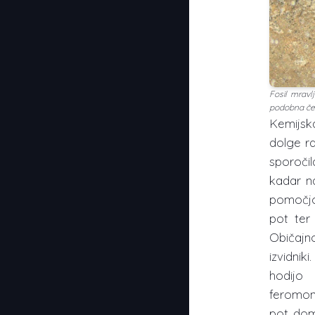
Fosil mravlj
podobna če
Kemijsk
dolge ra
sporoči
kadar na
pomočjo 
pot ter
Običajn
izvidnik
hodijo
feromon
pot dom