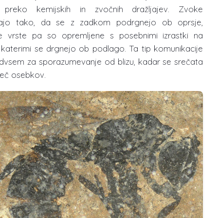
 preko kemijskih in zvočnih dražljajev. Zvoke
jajo tako, da se z zadkom podrgnejo ob oprsje,
e vrste pa so opremljene s posebnimi izrastki na
 katerimi se drgnejo ob podlago. Ta tip komunikacije
redvsem za sporazumevanje od blizu, kadar se srečata
več osebkov.