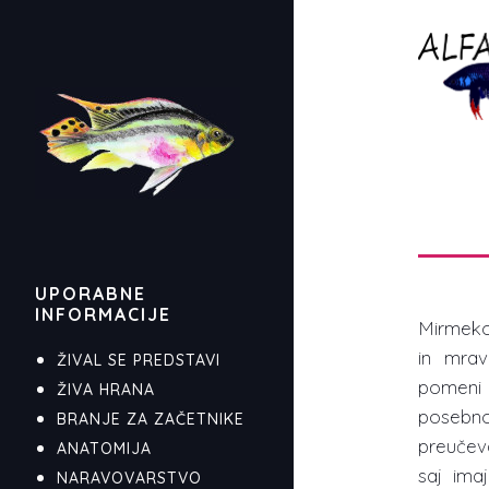
UPORABNE
INFORMACIJE
Mirmeko
in mrav
ŽIVAL SE PREDSTAVI
pomeni 
ŽIVA HRANA
posebn
BRANJE ZA ZAČETNIKE
preučev
ANATOMIJA
saj ima
NARAVOVARSTVO