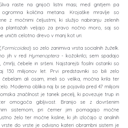
Gliva raste na gnijoči listni masi, med gnitjem pa
a ogromna količina metana. Krojaške mravlje so
ne z močnimi čeljustmi, ki služijo nabiranju zelenih
 Na plantažah veljajo za pravo nočno moro, saj so
 uničiti celotno drevo v manj kot uri.
(
Formicoidea
) so zelo zanimiva vrsta socialnih žuželk.
o jih v red
Hymenoptera
‎ - kožokrilci, sem spadajo
, čmrlji, čebele in sršeni. Najstarejši fosilni ostanki so
aj 130 milijonov let. Prvi predstavniki so bili zelo
 čebelam ali osam, imeli so velika, močna krila ter
elo. Moderna oblika naj bi se pojavila pred 47 milijoni
tomska značilnost je tanek pecelj, ki povezuje trup in
ter omogoča gibljivost. Branijo se z dovršenim
nim sistemom, pri čemer jim pomagajo močne
, ustno želo ter močne kisline, ki jih izločajo iz analnih
 vrste do vrste je odvisno kateri obrambni sistem je