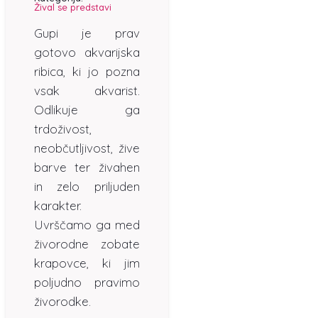
Žival se predstavi
Gupi je prav
gotovo akvarijska
ribica, ki jo pozna
vsak akvarist.
Odlikuje ga
trdoživost,
neobčutljivost, žive
barve ter živahen
in zelo priljuden
karakter.
Uvrščamo ga med
živorodne zobate
krapovce, ki jim
poljudno pravimo
živorodke.