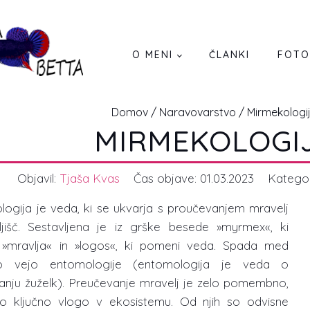
O MENI
ČLANKI
FOTO
Domov
/
Naravovarstvo
/ Mirmekologi
MIRMEKOLOGI
Objavil:
Tjaša Kvas
Čas objave:
01.03.2023
Kategor
logija je veda, ki se ukvarja s proučevanjem mravelj
ljišč. Sestavljena je iz grške besede »myrmex«, ki
»mravlja« in »logos«, ki pomeni veda. Spada med
o vejo entomologije (entomologija je veda o
anju žuželk). Preučevanje mravelj je zelo pomembno,
jo ključno vlogo v ekosistemu. Od njih so odvisne