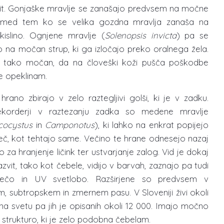
vit. Gonjaške mravlje se zanašajo predvsem na močne
i, med tem ko se velika gozdna mravlja zanaša na
islino. Ognjene mravlje (
Solenopsis invicta
) pa se
 na močan strup, ki ga izločajo preko oralnega žela.
e tako močan, da na človeški koži pušča poškodbe
 opeklinam.
rano zbirajo v zelo raztegljivi golši, ki je v zadku.
ekorderji v raztezanju zadka so medene mravlje
ocystus
in
Camponotus
), ki lahko na enkrat popijejo
več, kot tehtajo same. Večino te hrane odnesejo nazaj
 za hranjenje ličink ter ustvarjanje zalog. Vid je dokaj
zvit, tako kot čebele, vidijo v barvah, zaznajo pa tudi
rdečo in UV svetlobo. Razširjene so predvsem v
, subtropskem in zmernem pasu. V Sloveniji živi okoli
 na svetu pa jih je opisanih okoli 12 000. Imajo močno
 strukturo, ki je zelo podobna čebelam.