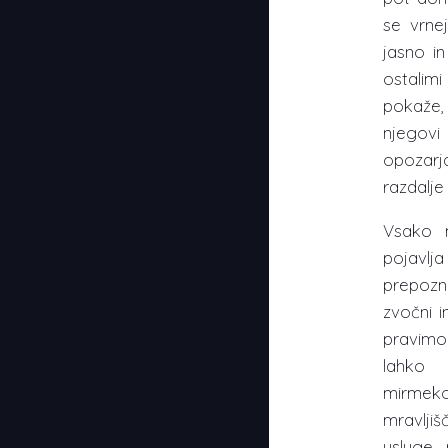
se vrne
jasno in
ostalim
pokaže,
njegovi
opozarj
razdalje
Vsako m
pojavlja
prepozna
zvočni i
pravimo
lahko 
mirmeko
mravlji
usluge 