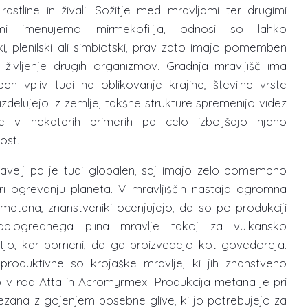
 rastline in živali. Sožitje med mravljami ter drugimi
zmi imenujemo mirmekofilija, odnosi so lahko
ki, plenilski ali simbiotski, prav zato imajo pomemben
a življenje drugih organizmov. Gradnja mravljišč ima
n vpliv tudi na oblikovanje krajine, številne vrste
zdelujejo iz zemlje, takšne strukture spremenijo videz
ne v nekaterih primerih pa celo izboljšajo njeno
ost.
ravelj pa je tudi globalen, saj imajo zelo pomembno
ri ogrevanju planeta. V mravljiščih nastaja ogromna
 metana, znanstveniki ocenjujejo, da so po produkciji
oplogrednega plina mravlje takoj za vulkansko
stjo, kar pomeni, da ga proizvedejo kot govedoreja.
 produktivne so krojaške mravlje, ki jih znanstveno
o v rod Atta in Acromyrmex. Produkcija metana je pri
ezana z gojenjem posebne glive, ki jo potrebujejo za