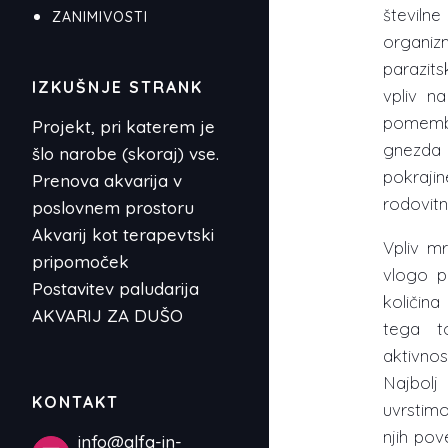
številne
ZANIMIVOSTI
organi
parazits
IZKUŠNJE STRANK
vpliv n
pomembe
Projekt, pri katerem je
gnezda i
šlo narobe (skoraj) vse.
pokraji
Prenova akvarija v
rodovitn
poslovnem prostoru
Akvarij kot terapevtski
Vpliv m
pripomoček
vlogo p
Postavitev paludarija
količina
AKVARIJ ZA DUŠO
tega t
aktivno
Najbolj
KONTAKT
uvrstim
njih pov
info@alfa-in-