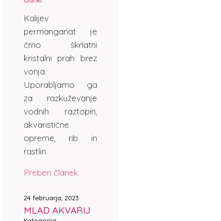
Članki
Kalijev
permanganat je
črno škrlatni
kristalni prah brez
vonja.
Uporabljamo ga
za razkuževanje
vodnih raztopin,
akvaristične
opreme, rib in
rastlin.
Preberi članek
24 februarja, 2023
MLAD AKVARIJ
Kategorija: