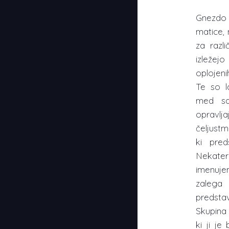
Gnezdo 
matice, 
za razl
izležejo
oplojeni
Te so l
med sab
opravlj
čeljustm
ki pred
Nekate
imenuje
zalega 
predstav
Skupina 
ki ji je