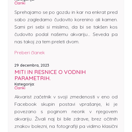
Članki
Sprehajamo se po gozdu in kar na enkrat pred
sabo zagledamo čudovito korenino ali kamen.
Sami pri sebi si mislimo, da bi se takšen kos
čudovito podal našemu akvariju… Seveda pa
nas takoj za tem preleti dvom.
Preberi članek
29 decembra, 2023
MITI IN RESNICE O VODNIH
PARAMETRIH.
Kategorija:
Članki
Akvarist začetnik v svoji zmedenosti v eno od
Facebook skupin postavi vprašanje, ki je
povezano s poginom neonk v njegovem
akvariju. Živali naj bi bile zdrave, brez očitnih
znakov bolezni, na fotografiji pa vidimo klasični