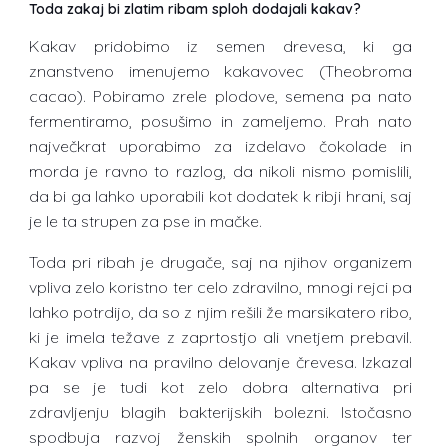
Toda zakaj bi zlatim ribam sploh dodajali kakav?
Kakav pridobimo iz semen drevesa, ki ga
znanstveno imenujemo kakavovec (Theobroma
cacao). Pobiramo zrele plodove, semena pa nato
fermentiramo, posušimo in zameljemo. Prah nato
največkrat uporabimo za izdelavo čokolade in
morda je ravno to razlog, da nikoli nismo pomislili,
da bi ga lahko uporabili kot dodatek k ribji hrani, saj
je le ta strupen za pse in mačke.
Toda pri ribah je drugače, saj na njihov organizem
vpliva zelo koristno ter celo zdravilno, mnogi rejci pa
lahko potrdijo, da so z njim rešili že marsikatero ribo,
ki je imela težave z zaprtostjo ali vnetjem prebavil.
Kakav vpliva na pravilno delovanje črevesa. Izkazal
pa se je tudi kot zelo dobra alternativa pri
zdravljenju blagih bakterijskih bolezni. Istočasno
spodbuja razvoj ženskih spolnih organov ter