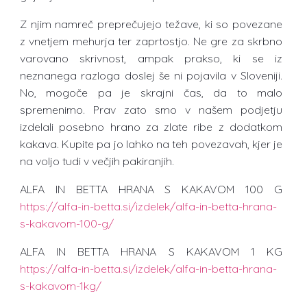
Z njim namreč preprečujejo težave, ki so povezane
z vnetjem mehurja ter zaprtostjo. Ne gre za skrbno
varovano skrivnost, ampak prakso, ki se iz
neznanega razloga doslej še ni pojavila v Sloveniji.
No, mogoče pa je skrajni čas, da to malo
spremenimo. Prav zato smo v našem podjetju
izdelali posebno hrano za zlate ribe z dodatkom
kakava. Kupite pa jo lahko na teh povezavah, kjer je
na voljo tudi v večjih pakiranjih.
ALFA IN BETTA HRANA S KAKAVOM 100 G
https://alfa-in-betta.si/izdelek/alfa-in-betta-hrana-
s-kakavom-100-g/
ALFA IN BETTA HRANA S KAKAVOM 1 KG
https://alfa-in-betta.si/izdelek/alfa-in-betta-hrana-
s-kakavom-1kg/