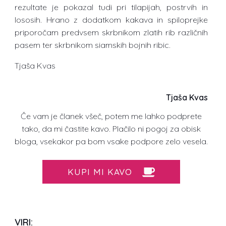
rezultate je pokazal tudi pri tilapijah, postrvih in
lososih. Hrano z dodatkom kakava in spiloprejke
priporočam predvsem skrbnikom zlatih rib različnih
pasem ter skrbnikom siamskih bojnih ribic.
Tjaša Kvas
Tjaša Kvas
Če vam je članek všeč, potem me lahko podprete
tako, da mi častite kavo. Plačilo ni pogoj za obisk
bloga, vsekakor pa bom vsake podpore zelo vesela.
KUPI MI KAVO
VIRI: