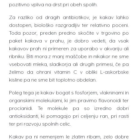
pozitivno vpliva na drst pri obeh spolih.
Za razliko od dragih antibiotikov, je kakav lahko
dostopen, biološko razgradljiv ter relativno poceni.
Toda pozor, preden predno skočite v trgovino po
paket kakava v prahu, je dobro vedeti, da vsak
kakavov prah ni primeren za uporabo v akvariju ali
ribniku. Biti mora z manj maščobe in nikakor ne sme
vsebovati mleka, sladkorja ali drugih primesi, če pa
želimo da ohrani vitamin C v obliki L-askorbske
kisline pa ne sme bit toplotno obdelan.
Poleg tega je kakav bogat s fosforjem, vlakninami in
organskimi molekulami, ki jim pravimo flavonoidi ter
procianidi. Te molekule pa so izredno dobri
antioksidanti, ki pomagajo pri celjenju ran, pri rasti
ter pri razvoju spolnih celic.
Kakav pa ni nemenjem le zlatim ribam, zelo dobre