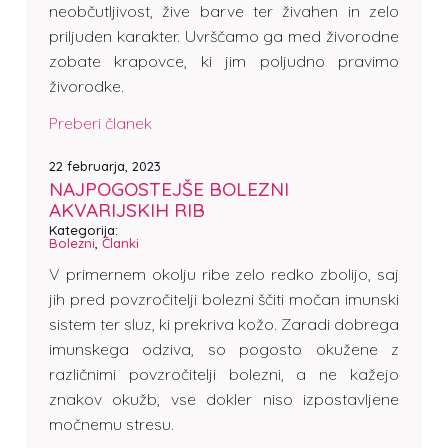
neobčutljivost, žive barve ter živahen in zelo
priljuden karakter. Uvrščamo ga med živorodne
zobate krapovce, ki jim poljudno pravimo
živorodke.
Preberi članek
22 februarja, 2023
NAJPOGOSTEJŠE BOLEZNI
AKVARIJSKIH RIB
Kategorija:
Bolezni
,
Članki
V primernem okolju ribe zelo redko zbolijo, saj
jih pred povzročitelji bolezni ščiti močan imunski
sistem ter sluz, ki prekriva kožo. Zaradi dobrega
imunskega odziva, so pogosto okužene z
različnimi povzročitelji bolezni, a ne kažejo
znakov okužb, vse dokler niso izpostavljene
močnemu stresu.