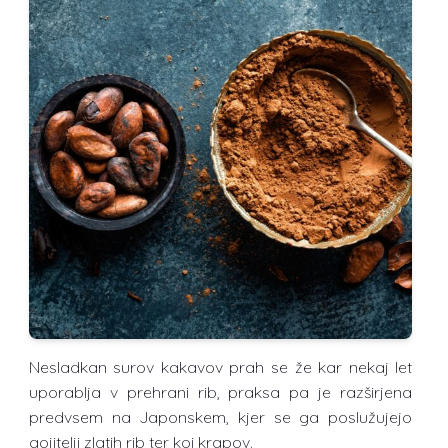
Nesladkan surov kakavov prah se že kar nekaj let
uporablja v prehrani rib, praksa pa je razširjena
predvsem na Japonskem, kjer se ga poslužujejo
gojitelji zlatih rib ter koi krapov.