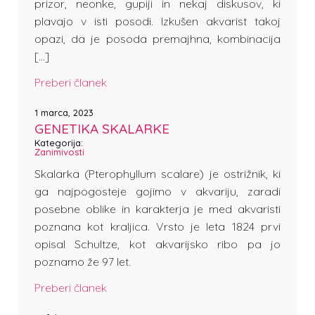
prizor, neonke, gupiji in nekaj diskusov, ki
plavajo v isti posodi. Izkušen akvarist takoj
opazi, da je posoda premajhna, kombinacija
[…]
Preberi članek
1 marca, 2023
GENETIKA SKALARKE
Kategorija:
Zanimivosti
Skalarka (Pterophyllum scalare) je ostrižnik, ki
ga najpogosteje gojimo v akvariju, zaradi
posebne oblike in karakterja je med akvaristi
poznana kot kraljica. Vrsto je leta 1824 prvi
opisal Schultze, kot akvarijsko ribo pa jo
poznamo že 97 let.
Preberi članek