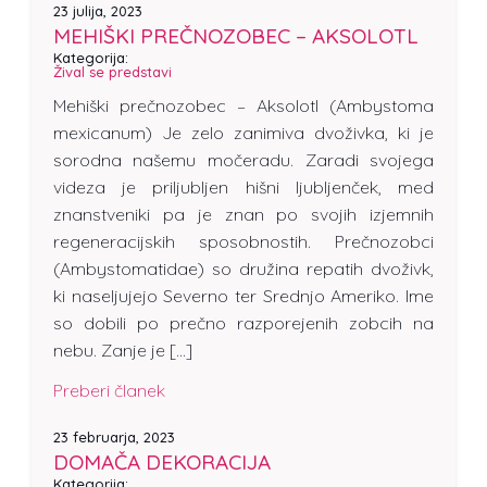
23 julija, 2023
MEHIŠKI PREČNOZOBEC – AKSOLOTL
Kategorija:
Žival se predstavi
Mehiški prečnozobec – Aksolotl (Ambystoma
mexicanum) Je zelo zanimiva dvoživka, ki je
sorodna našemu močeradu. Zaradi svojega
videza je priljubljen hišni ljubljenček, med
znanstveniki pa je znan po svojih izjemnih
regeneracijskih sposobnostih. Prečnozobci
(Ambystomatidae) so družina repatih dvoživk,
ki naseljujejo Severno ter Srednjo Ameriko. Ime
so dobili po prečno razporejenih zobcih na
nebu. Zanje je […]
Preberi članek
23 februarja, 2023
DOMAČA DEKORACIJA
Kategorija: