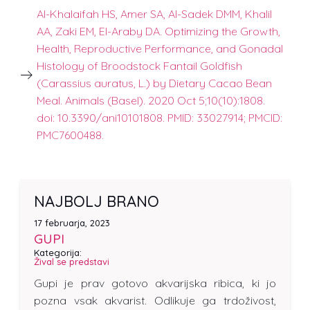
Al-Khalaifah HS, Amer SA, Al-Sadek DMM, Khalil
AA, Zaki EM, El-Araby DA. Optimizing the Growth,
Health, Reproductive Performance, and Gonadal
Histology of Broodstock Fantail Goldfish
(Carassius auratus, L.) by Dietary Cacao Bean
Meal. Animals (Basel). 2020 Oct 5;10(10):1808.
doi: 10.3390/ani10101808. PMID: 33027914; PMCID:
PMC7600488.
NAJBOLJ BRANO
17 februarja, 2023
GUPI
Kategorija:
Žival se predstavi
Gupi je prav gotovo akvarijska ribica, ki jo
pozna vsak akvarist. Odlikuje ga trdoživost,