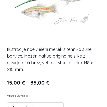
Ilustracije ribe Zeleni meček s tehniko suhe
barvice. Možen nakup originalne slike z
okvirjem ali brez, velikost slike je cirka 148 x
210 mm.
Cenovni
15,00
€
–
35,00
€
razpon:
Vrsta ilustracije
od