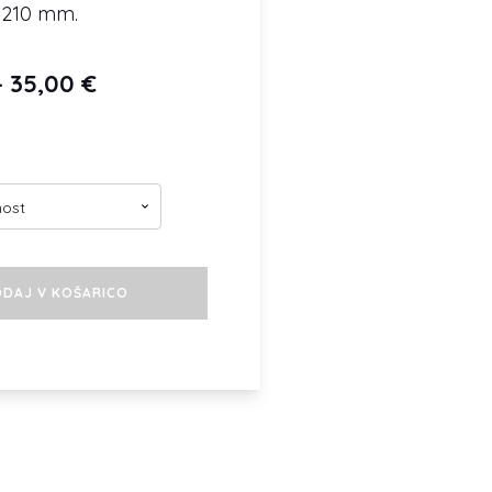
x 210 mm.
Cenovni
–
35,00
€
razpon:
od
15,00 €
do
35,00 €
DAJ V KOŠARICO