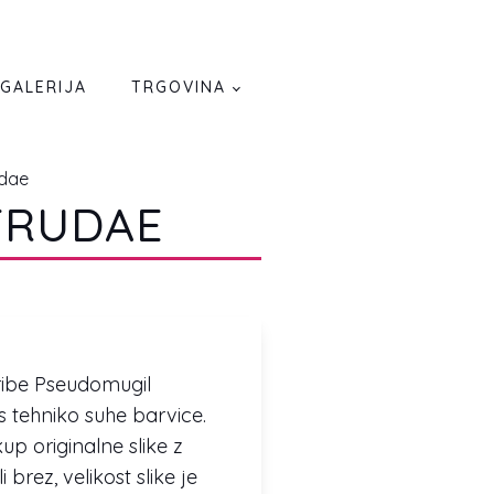
GALERIJA
TRGOVINA
udae
TRUDAE
 ribe Pseudomugil
s tehniko suhe barvice.
p originalne slike z
 brez, velikost slike je