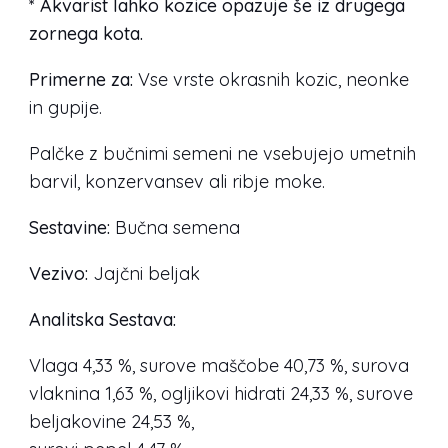
* Akvarist lahko kozice opazuje še iz drugega
zornega kota.
Primerne za:
Vse vrste okrasnih kozic, neonke
in gupije.
Palčke z bučnimi semeni ne vsebujejo umetnih
barvil, konzervansev ali ribje moke.
Sestavine:
Bučna semena
Vezivo:
Jajčni beljak
Analitska Sestava:
Vlaga 4,33 %, surove maščobe 40,73 %, surova
vlaknina 1,63 %, ogljikovi hidrati 24,33 %, surove
beljakovine 24,53 %,