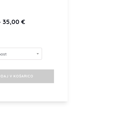
Cenovni
–
35,00
€
razpon:
od
15,00 €
do
35,00 €
DAJ V KOŠARICO