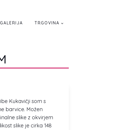
GALERIJA
TRGOVINA
M
 ribe Kukavičji som s
he barvice. Možen
inalne slike z okvirjem
likost slike je cirka 148