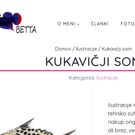
O MENI
ČLANKI
FOTO
Domov
/
Ilustracije
/ Kukavičji som
KUKAVIČJI SO
Kategorija:
Ilustracije
Ilustracije
tehniko su
nakup orig
ali brez, ve