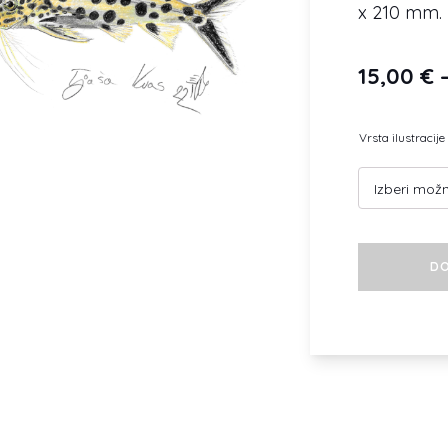
x 210 mm.
15,00
€
Vrsta ilustracije
Kukavičji
DO
som
količina