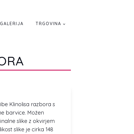
GALERIJA
TRGOVINA
a
BORA
 ribe Klinolisa razbora s
he barvice. Možen
inalne slike z okvirjem
likost slike je cirka 148