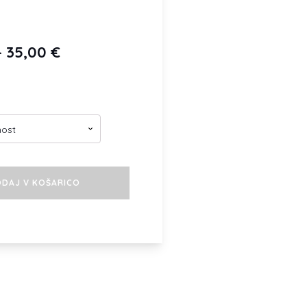
Cenovni
–
35,00
€
razpon:
od
15,00 €
do
35,00 €
DAJ V KOŠARICO