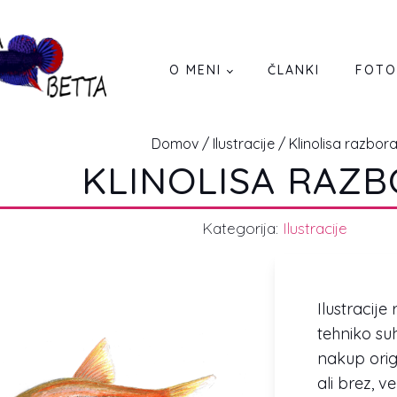
O MENI
ČLANKI
FOTO
Domov
/
Ilustracije
/ Klinolisa razbor
KLINOLISA RAZ
Kategorija:
Ilustracije
Ilustracije
tehniko su
nakup orig
ali brez, ve