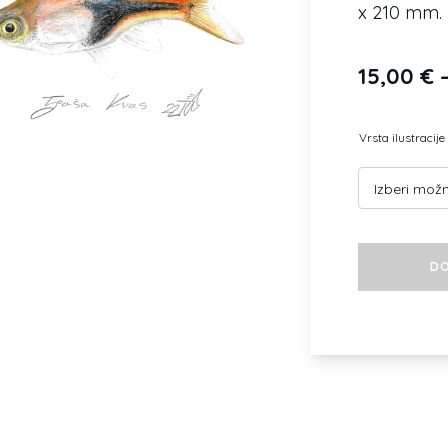
x 210 mm.
15,00
€
Vrsta ilustracije
Klinolisa
DO
razbora
količina