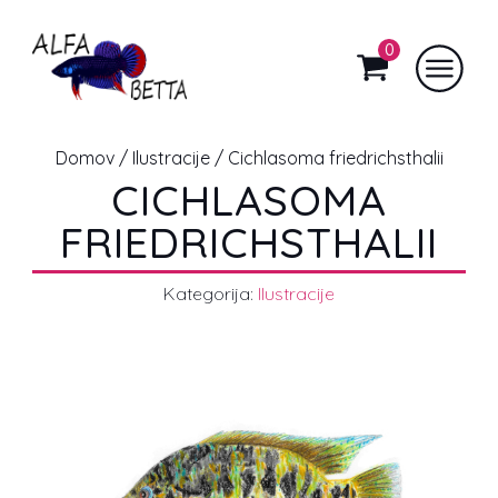
0
Domov
/
Ilustracije
/ Cichlasoma friedrichsthalii
CICHLASOMA
FRIEDRICHSTHALII
Kategorija:
Ilustracije