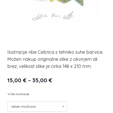
Ilustracije ribe Cebrica s tehniko suhe barvice.
Možen nakup originalne slike z okvirjem ali
brez, velikost slike je cirka 148 x 210 mm.
Cenovni
15,00
€
–
35,00
€
razpon:
Vrsta ilustracije
od
15,00 €