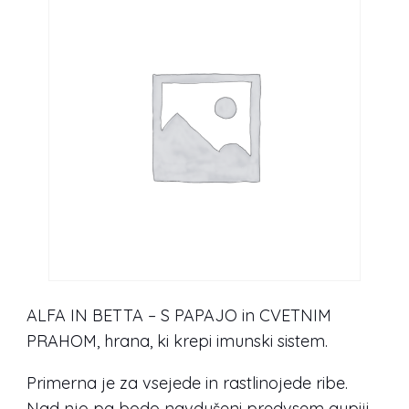
ALFA IN BETTA – S PAPAJO in CVETNIM
PRAHOM, hrana, ki krepi imunski sistem.
Primerna je za vsejede in rastlinojede ribe.
Nad njo pa bodo navdušeni predvsem gupiji,