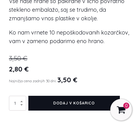
Vse naše hrane so pakirane v lično povratno
stekleno embalažo, saj se trudimo, da
zmanjšamo vnos plastike v okolje.
Ko nam vrnete 10 nepoškodovanih kozarčkov,
vam v zameno podarimo eno hrano.
3,50
€
Izvirna
Trenutna
2,80
€
cena
cena
3,50
€
Najnižja cena zadnjih 30 dni:
je
je:
bila:
2,80 €.
ALFA
DODAJ V KOŠARICO
0
IN
3,50 €.
BETTA
–
S
PAPAJO
in