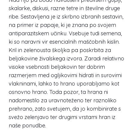
skalarke, diskusi, razne tetre in številne druge
ribe. Sestavljena je iz skrbno izbranih sestavin,
na primer iz papaje, ki je znana po svojem
antiparazitskem učinku. Vsebuje tudi semena,
ki so naravni vir esencialnih maščobnih kislin.
Kril in zelenousta školjka pa poskrbita za
beljakovine živalskega izvora. Zaradi relativno
visoke vsebnosti beljakovin ter dobrim
razmerjem med ogljikovimi hidrati in surovimi
vlakninami, lahko to hrano uporabljamo kot
osnovno hrano. Toda pozor, ta hrana ni
nadomestilo za uravnoteženo ter raznoliko
prehrano, zato svetujem, da jo kombinirate s
svežo zelenjavo ter drugimi vrstami hran iz
naše ponudbe.