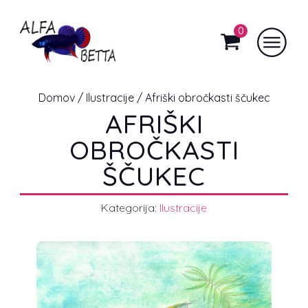
0
Domov
/
Ilustracije
/ Afriški obročkasti ščukec
AFRIŠKI
OBROČKASTI
ŠČUKEC
Kategorija:
Ilustracije