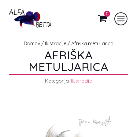
0
Domov
/
Ilustracije
/ Afriška metuljarica
AFRIŠKA
METULJARICA
Kategorija:
Ilustracije