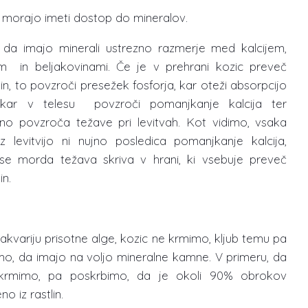
 morajo imeti dostop do mineralov.
 da imajo minerali ustrezno razmerje med kalcijem,
em in beljakovinami. Če je v prehrani kozic preveč
in, to povzroči presežek fosforja, kar oteži absorpcijo
, kar v telesu povzroči pomanjkanje kalcija ter
čno povzroča težave pri levitvah. Kot vidimo, vsaka
z levitvijo ni nujno posledica pomanjkanje kalcija,
e morda težava skriva v hrani, ki vsebuje preveč
in.
akvariju prisotne alge, kozic ne krmimo, kljub temu pa
mo, da imajo na voljo mineralne kamne. V primeru, da
 krmimo, pa poskrbimo, da je okoli 90% obrokov
no iz rastlin.