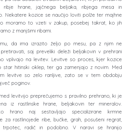
i ribje hrane, jajčnega beljaka, ribjega mesa in
. Nekatere kozice se naučijo loviti polže ter majhne
ato moramo to vzeti v zakup, posebej takrat, ko jih
amo z manjšimi ribami.
emu, da ima izrazito željo po mesu, pa z njim ne
etiravati, saj preveliki deleži beljakovin v prehrani
o vplivajo na levitev. Levitve so proces, kjer kozice
o star hitinski oklep, ter ga zamenjajo z novim. Med
m levitve so zelo ranljive, zato se v tem obdobju
ajveč poginov.
ed levitvijo preprečujemo s pravilno prehrano, ki je
jena iz rastlinske hrane, beljakovin ter mineralov.
sko hrano naj sestavljajo specializirane krmne
 za rastlinojede ribe, bučke, grah, posušeni regrat,
, trpotec, radič in podobno. V naravi se hranijo