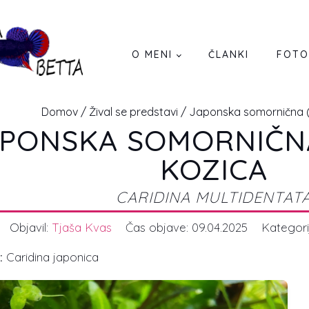
O MENI
ČLANKI
FOTO
Domov
/
Žival se predstavi
/ Japonska somornična 
APONSKA SOMORNIČN
KOZICA
CARIDINA MULTIDENTAT
Objavil:
Tjaša Kvas
Čas objave:
09.04.2025
Kategori
m:
Caridina japonica