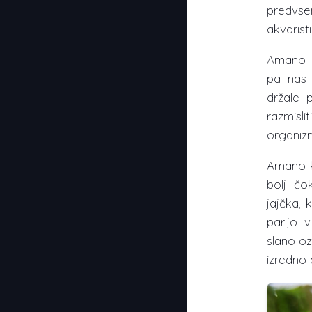
predvs
akvaristi
Amano k
pa nas 
držale 
razmis
organiz
Amano k
bolj č
jajčka, 
parijo 
slano o
izredno