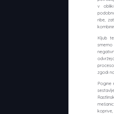
v oblik
podobno
ribe, z
kombinir
Kljub t
smemo pr
negativn
odvržej
proceso
zgodi n
Pogine m
sestavl
Rastlin
mešanice
koprive