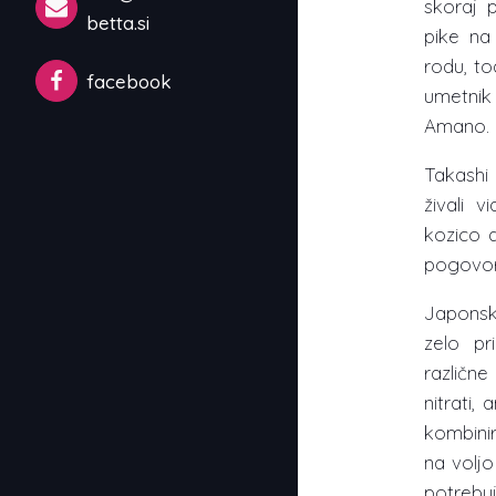
skoraj 
betta.si
pike na
rodu, to
facebook
umetnik
Amano.
Takashi
živali v
kozico d
pogovo
Japonsk
zelo pr
različne
nitrati,
kombini
na voljo
potrebuj