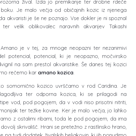
prozorna žival. Izda jo premikanje ter drobne rdeče
 boku. Je malo večja od običajnih kozic iz njenega
da akvaristi je še ne poznajo. Vse dokler je ni spoznal
 ter velik oblikovalec naravnih akvarijev Takashi
 Amano je v tej, za mnoge neopazni ter nezanimivi
idel potencial, potencial, ki je neopazno, močvirsko
vignil na sam prestol akvaristike. Še danes tej kozici
rno rečemo kar
amano kozica
.
o somornično kozico uvrščamo v rod Caridina. Je
ilagodljiva ter odporna kozica, ki se prilagodi na
 tipe vod, pod pogojem, da v vodi niso prisotni nitriti,
 amonijak ter težke kovine. Ker je malo večja, jo lahko
ramo z ostalimi ribami, toda le pod pogojem, da ima
 dovolj skrivališč. Hrani se pretežno z rastlinsko hrano,
e pa tudi dodatek živalskih beljakovin, ki jih ponudimo