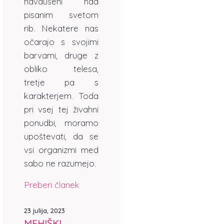
navdušeni nad
pisanim svetom
rib. Nekatere nas
očarajo s svojimi
barvami, druge z
obliko telesa,
tretje pa s
karakterjem. Toda
pri vsej tej živahni
ponudbi, moramo
upoštevati, da se
vsi organizmi med
sabo ne razumejo.
Preberi članek
23 julija, 2023
MEHIŠKI