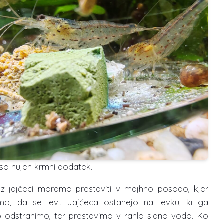
 so nujen krmni dodatek.
z jajčeci moramo prestaviti v majhno posodo, kjer
o, da se levi. Jajčeca ostanejo na levku, ki ga
o odstranimo, ter prestavimo v rahlo slano vodo. Ko