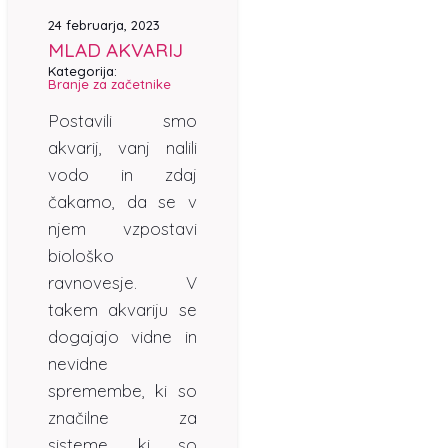
24 februarja, 2023
MLAD AKVARIJ
Kategorija:
Branje za začetnike
Postavili smo
akvarij, vanj nalili
vodo in zdaj
čakamo, da se v
njem vzpostavi
biološko
ravnovesje. V
takem akvariju se
dogajajo vidne in
nevidne
spremembe, ki so
značilne za
sisteme, ki so