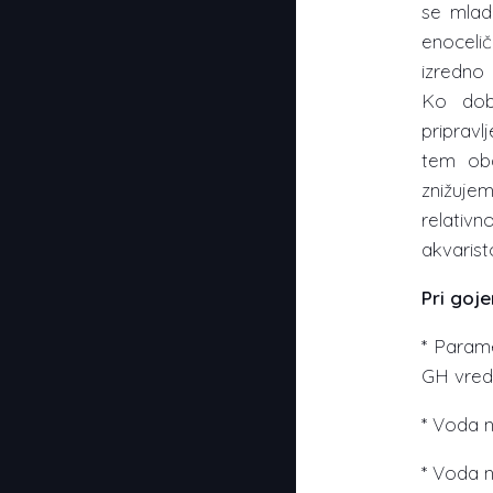
se mlad
enocelič
izredno 
Ko dobi
pripravl
tem obd
znižuje
relativn
akvaristo
Pri goje
* Parame
GH vred
* Voda n
* Voda n