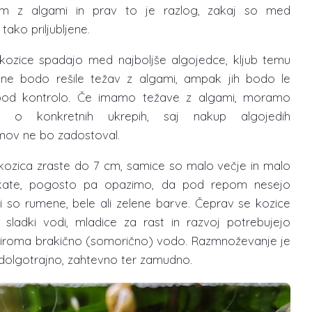
em z algami in prav to je razlog, zakaj so med
 tako priljubljene.
ozice spadajo med najboljše algojedce, kljub temu
ne bodo rešile težav z algami, ampak jih bodo le
pod kontrolo. Če imamo težave z algami, moramo
liti o konkretnih ukrepih, saj nakup algojedih
mov ne bo zadostoval.
ozica zraste do 7 cm, samice so malo večje in malo
okate, pogosto pa opazimo, da pod repom nesejo
ki so rumene, bele ali zelene barve. Čeprav se kozice
v sladki vodi, mladice za rast in razvoj potrebujejo
ziroma brakično (somorično) vodo. Razmnoževanje je
 dolgotrajno, zahtevno ter zamudno.