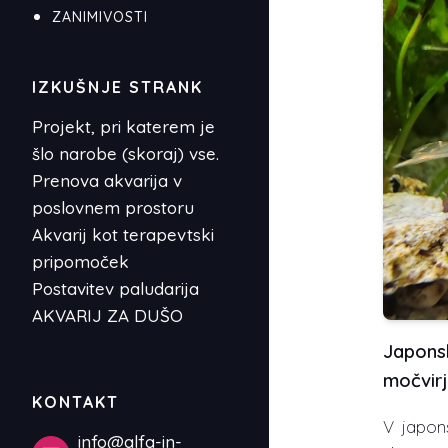
ZANIMIVOSTI
IZKUŠNJE STRANK
Projekt, pri katerem je
šlo narobe (skoraj) vse.
Prenova akvarija v
poslovnem prostoru
Akvarij kot terapevtski
pripomoček
Postavitev paludarija
AKVARIJ ZA DUŠO
Japons
močvirj
KONTAKT
V japon
info@alfa-in-