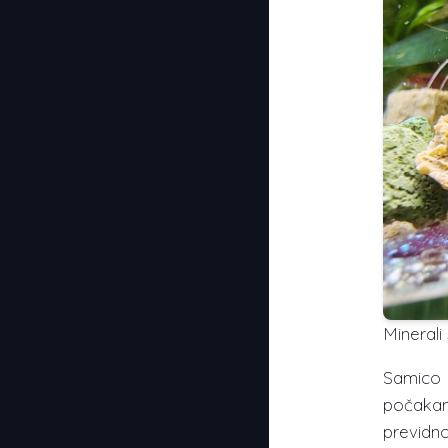
Minerali
Samico 
počakam
previdn