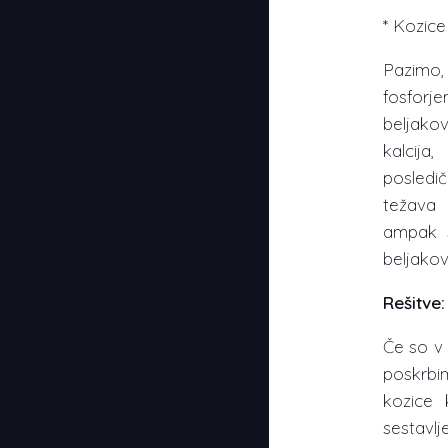
* Kozice
Pazimo,
fosforj
beljakov
kalcija
posledi
težava 
ampak s
beljakov
Rešitve:
Če so v 
poskrbi
kozice
sestavlje