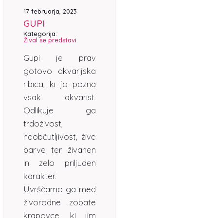
17 februarja, 2023
GUPI
Kategorija:
Žival se predstavi
Gupi je prav
gotovo akvarijska
ribica, ki jo pozna
vsak akvarist.
Odlikuje ga
trdoživost,
neobčutljivost, žive
barve ter živahen
in zelo priljuden
karakter.
Uvrščamo ga med
živorodne zobate
krapovce, ki jim