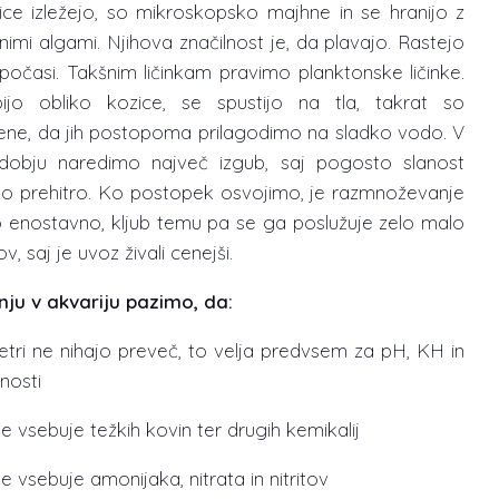
ice izležejo, so mikroskopsko majhne in se hranijo z
nimi algami. Njihova značilnost je, da plavajo. Rastejo
počasi. Takšnim ličinkam pravimo planktonske ličinke.
jo obliko kozice, se spustijo na tla, takrat so
jene, da jih postopoma prilagodimo na sladko vodo. V
obju naredimo največ izgub, saj pogosto slanost
mo prehitro. Ko postopek osvojimo, je razmnoževanje
o enostavno, kljub temu pa se ga poslužuje zelo malo
v, saj je uvoz živali cenejši.
nju v akvariju pazimo, da:
tri ne nihajo preveč, to velja predvsem za pH, KH in
nosti
e vsebuje težkih kovin ter drugih kemikalij
e vsebuje amonijaka, nitrata in nitritov